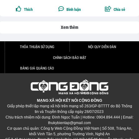
Thích
Bình luận
Chia sẻ
Xem thêm
THỎA THUẬN SỬ DỤNG
NỘI QUY DIỄN ĐÀN
CHÍNH SÁCH BẢO MẬT
BẢNG GIÁ QUẢNG CÁO
MẠNG XÃ HỘI KẾT NỐI CỘNG ĐỒNG
Giấy phép thiết lập mạng xã hội trên mạng số 263/GP-BTTTT do Bộ Thông
tin và Truyền thông cấp ngày 28/07/2023
Chịu trách nhiệm nội dung: Đinh Ngọc Tuấn | Hotline: 0904.894.444 | Email:
thukybientap@gmail.com
Cơ quan chủ quản: Công ty Web Cộng Đồng Việt Nam | Số 508, Tràng An,
khối Vinh Tân 5, phường Trường Vinh, Nghệ An