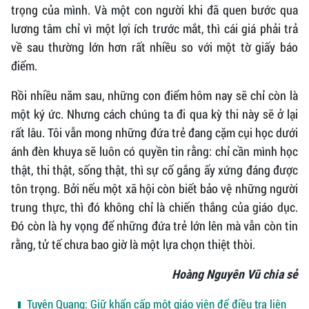
trọng của mình. Và một con người khi đã quen bước qua
lương tâm chỉ vì một lợi ích trước mắt, thì cái giá phải trả
về sau thường lớn hơn rất nhiều so với một tờ giấy báo
điểm.
Rồi nhiều năm sau, những con điểm hôm nay sẽ chỉ còn là
một ký ức. Nhưng cách chúng ta đi qua kỳ thi này sẽ ở lại
rất lâu. Tôi vẫn mong những đứa trẻ đang cặm cụi học dưới
ánh đèn khuya sẽ luôn có quyền tin rằng: chỉ cần mình học
thật, thi thật, sống thật, thì sự cố gắng ấy xứng đáng được
tôn trọng. Bởi nếu một xã hội còn biết bảo vệ những người
trung thực, thì đó không chỉ là chiến thắng của giáo dục.
Đó còn là hy vọng để những đứa trẻ lớn lên mà vẫn còn tin
rằng, tử tế chưa bao giờ là một lựa chọn thiệt thòi.
Hoàng Nguyên Vũ chia sẻ
Tuyên Quang: Giữ khẩn cấp một giáo viên để điều tra liên