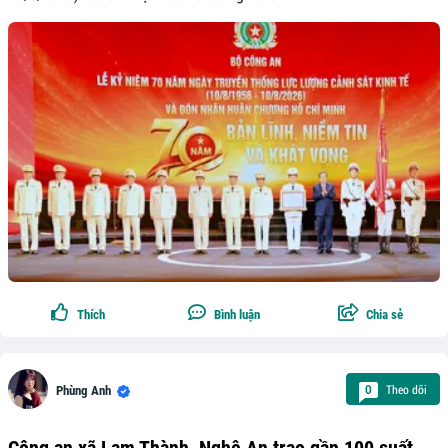
Thích
Bình luận
Chia sẻ
Theo dõi
0
Phùng Anh
Công an xã Lam Thành, Nghệ An trao gần 100 suất