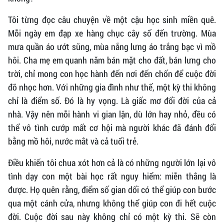
Tôi từng đọc câu chuyện về một cậu học sinh miền quê.
Mỗi ngày em đạp xe hàng chục cây số đến trường. Mùa
mưa quần áo ướt sũng, mùa nắng lưng áo trắng bạc vì mồ
hôi. Cha mẹ em quanh năm bán mặt cho đất, bán lưng cho
trời, chỉ mong con học hành đến nơi đến chốn để cuộc đời
đỡ nhọc hơn. Với những gia đình như thế, một kỳ thi không
chỉ là điểm số. Đó là hy vọng. Là giấc mơ đổi đời của cả
nhà. Vậy nên mỗi hành vi gian lận, dù lớn hay nhỏ, đều có
thể vô tình cướp mất cơ hội mà người khác đã đánh đổi
bằng mồ hôi, nước mắt và cả tuổi trẻ.
Điều khiến tôi chua xót hơn cả là có những người lớn lại vô
tình dạy con một bài học rất nguy hiểm: miễn thắng là
được. Họ quên rằng, điểm số gian dối có thể giúp con bước
qua một cánh cửa, nhưng không thể giúp con đi hết cuộc
đời. Cuộc đời sau này không chỉ có một kỳ thi. Sẽ còn