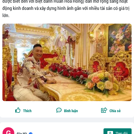
được biết đến với biệt danh Huấn Hoa Hồng) dần mở rộng sang hoạt
động kinh doanh và xây dựng hình ảnh gắn với nhiều tài sản có giá trị
lớn.
Thích
Bình luận
Chia sẻ
Theo dõi
0
Gia Hà