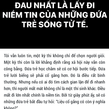
Tôi vẫn luôn tin, một kỳ thi không chỉ để chọn người giỏi.
Một kỳ thi còn là lời khẳng định rằng xã hội này vẫn còn
công bằng. Đứa trẻ học chăm sẽ có cơ hội bước tiếp. Đứa
trẻ lười biếng sẽ phải cố gắng hơn. Đó là điều rất bình
thường. Nhưng nếu có ai đó tìm cách gian lận để đi nhanh
hơn, thì người mất mát không chỉ là một thí sinh khác. Điều
mất đi lớn nhất chính là niềm tin. Bởi từ giây phút ấy, sẽ có
những đứa trẻ bắt đầu tự hỏi: “Liệu cố gắng có còn ý nghĩa
không?”