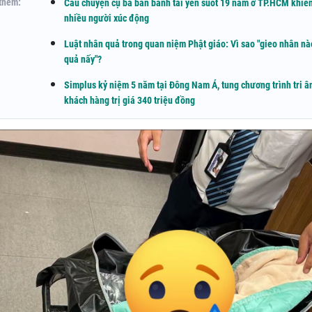
thêm:
Câu chuyện cụ bà bán bánh tai yến suốt 19 năm ở TP.HCM khiế
nhiều người xúc động
Luật nhân quả trong quan niệm Phật giáo: Vì sao "gieo nhân nà
quả nấy"?
Simplus kỷ niệm 5 năm tại Đông Nam Á, tung chương trình tri â
khách hàng trị giá 340 triệu đồng