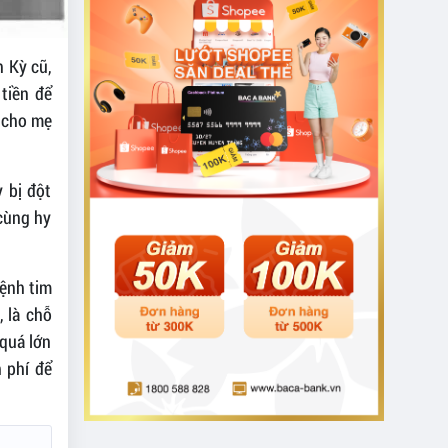
 Kỳ cũ,
tiền để
 cho mẹ
 bị đột
 cùng hy
bệnh tim
, là chỗ
 quá lớn
 phí để