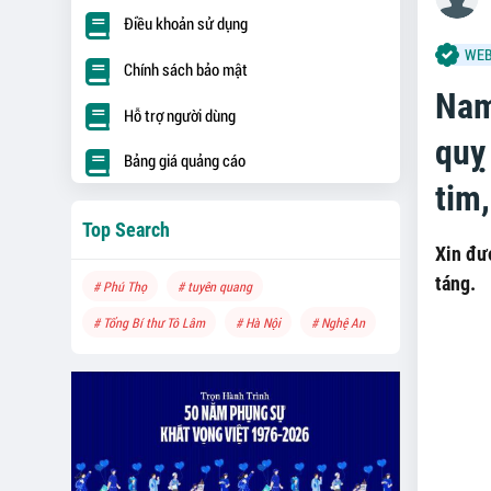
Điều khoản sử dụng
WEB
Chính sách bảo mật
Nam
Hỗ trợ người dùng
quỵ 
Bảng giá quảng cáo
tim,
Top Search
Xin đư
táng.
# Phú Thọ
# tuyên quang
# Tổng Bí thư Tô Lâm
# Hà Nội
# Nghệ An