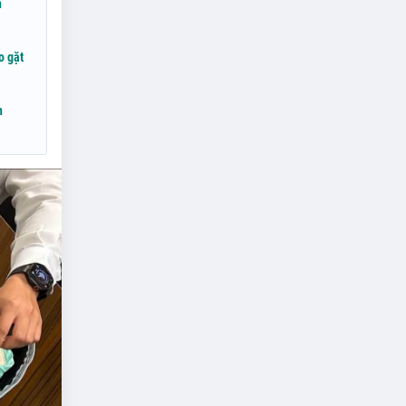
n
o gặt
n