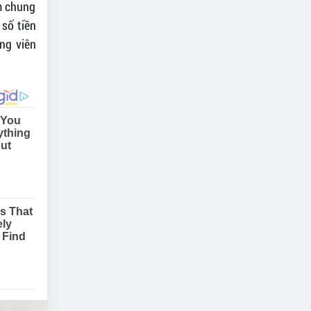
âm chung
 số tiền
ng viên