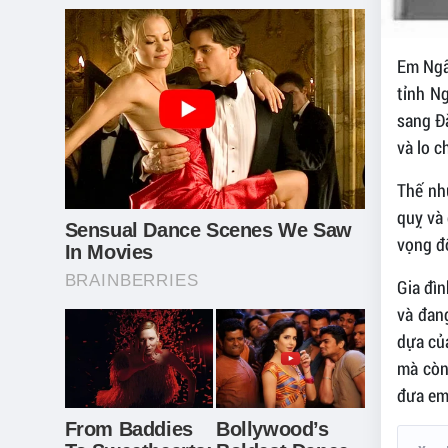
Em Ngâ
tỉnh N
sang Đ
và lo c
Thế nh
quỵ và 
vọng đổ
Gia đìn
và đang
dựa của
mà còn
đưa em