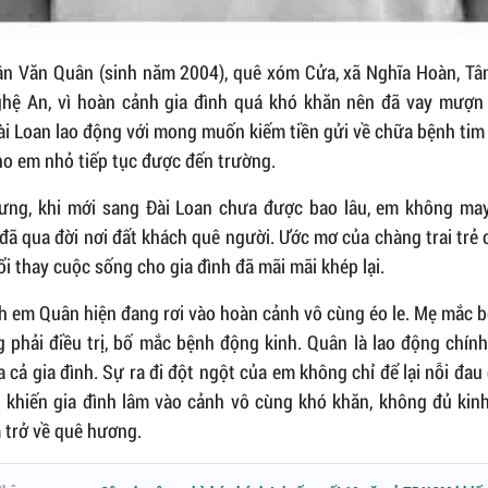
n Văn Quân (sinh năm 2004), quê xóm Cửa, xã Nghĩa Hoàn, Tân
ghệ An, vì hoàn cảnh gia đình quá khó khăn nên đã vay mượn 
ài Loan lao động với mong muốn kiếm tiền gửi về chữa bệnh tim
ho em nhỏ tiếp tục được đến trường.
ưng, khi mới sang Đài Loan chưa được bao lâu, em không may
đã qua đời nơi đất khách quê người. Ước mơ của chàng trai trẻ
i thay cuộc sống cho gia đình đã mãi mãi khép lại.
h em Quân hiện đang rơi vào hoàn cảnh vô cùng éo le. Mẹ mắc 
 phải điều trị, bố mắc bệnh động kinh. Quân là lao động chính
 cả gia đình. Sự ra đi đột ngột của em không chỉ để lại nỗi đau
 khiến gia đình lâm vào cảnh vô cùng khó khăn, không đủ kinh
 trở về quê hương.