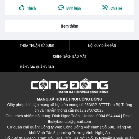
Thích
Bình luận
Chia sẻ
Xem thêm
THỎA THUẬN SỬ DỤNG
NỘI QUY DIỄN ĐÀN
CHÍNH SÁCH BẢO MẬT
BẢNG GIÁ QUẢNG CÁO
MẠNG XÃ HỘI KẾT NỐI CỘNG ĐỒNG
Giấy phép thiết lập mạng xã hội trên mạng số 263/GP-BTTTT do Bộ Thông
tin và Truyền thông cấp ngày 28/07/2023
Chịu trách nhiệm nội dung: Đinh Ngọc Tuấn | Hotline: 0904.894.444 | Email:
thukybientap@gmail.com
Cơ quan chủ quản: Công ty Web Cộng Đồng Việt Nam | Số 508, Tràng An,
khối Vinh Tân 5, phường Trường Vinh, Nghệ An
Số 7 đô thị Lideco, Trạm Trôi, Hoài Đức, Hà Nội | Số 05 Nguyễn Khoái, quận