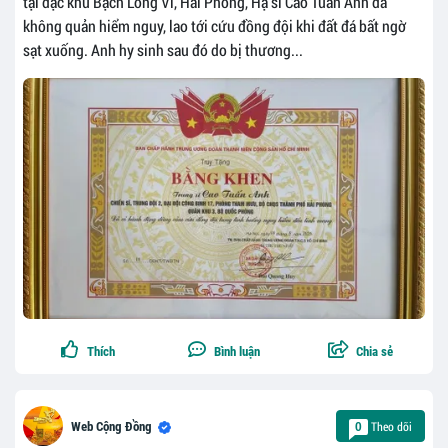
tại đặc khu Bạch Long Vĩ, Hải Phòng, Hạ sĩ Cao Tuấn Anh đã
không quản hiểm nguy, lao tới cứu đồng đội khi đất đá bất ngờ
sạt xuống. Anh hy sinh sau đó do bị thương...
Thích
Bình luận
Chia sẻ
Theo dõi
Web Cộng Đồng
0