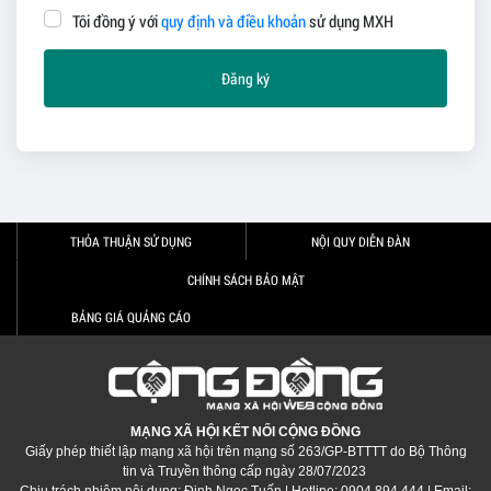
Tôi đồng ý với
quy định và điều khoản
sử dụng MXH
Đăng ký
THỎA THUẬN SỬ DỤNG
NỘI QUY DIỄN ĐÀN
CHÍNH SÁCH BẢO MẬT
BẢNG GIÁ QUẢNG CÁO
MẠNG XÃ HỘI KẾT NỐI CỘNG ĐỒNG
Giấy phép thiết lập mạng xã hội trên mạng số 263/GP-BTTTT do Bộ Thông
tin và Truyền thông cấp ngày 28/07/2023
Chịu trách nhiệm nội dung: Đinh Ngọc Tuấn | Hotline: 0904.894.444 | Email: