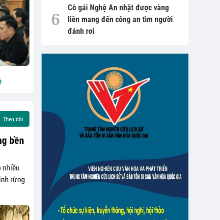
Cô gái Nghệ An nhặt được vàng
liền mang đến công an tìm người
đánh rơi
ẻ
Theo dõi
ng bền
ộ nhiều
ninh rừng