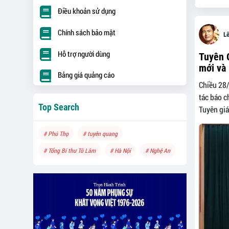
Điều khoản sử dụng
Chính sách bảo mật
L
Hỗ trợ người dùng
Tuyên 
mới và 
Bảng giá quảng cáo
Chiều 28/
tác báo c
Top Search
Tuyên giá
# Phú Thọ
# tuyên quang
# Tổng Bí thư Tô Lâm
# Hà Nội
# Nghệ An