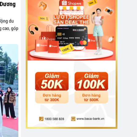
 Dương
 động du
g cao, góp