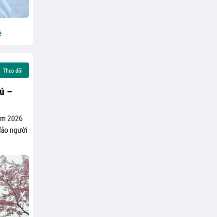
ẻ
Theo dõi
ú –
năm 2026
đảo người