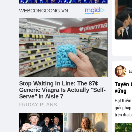
Lê
Tuyên Q
vững
Hạt Kiểm 
giải pháp
trên địa b