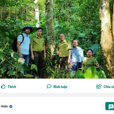
Thích
Bình luận
Chia s
ê Hoàn
0