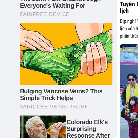
Tuyên Q
lịch
Dịp nghỉ 
lịch của 
phần thúc 