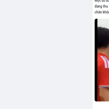
Một số đo
đang thu 
chân khôn