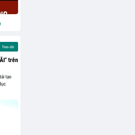
ẻ
Theo dõi
I" trên
ái tạo
dục