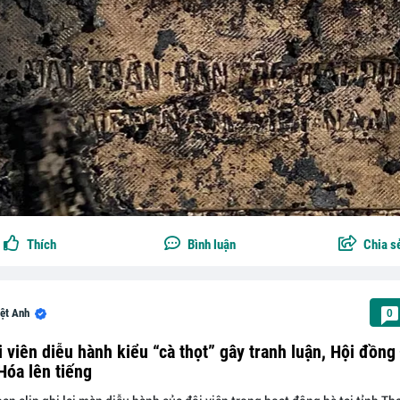
Thích
Bình luận
Chia s
ệt Anh
0
i viên diễu hành kiểu “cà thọt” gây tranh luận, Hội đồng
Hóa lên tiếng