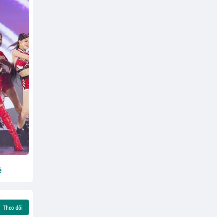
ẻ
Theo dõi