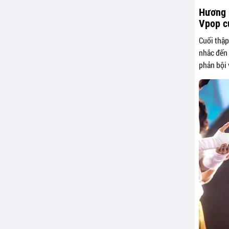
Hương G
Vpop c
Cuối thậ
nhắc đến 
phản bội 