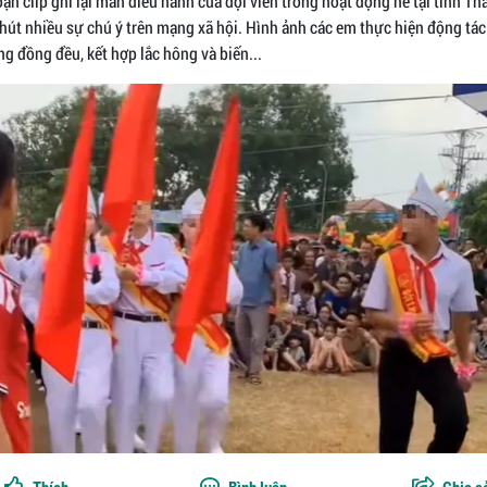
ạn clip ghi lại màn diễu hành của đội viên trong hoạt động hè tại tỉnh T
hút nhiều sự chú ý trên mạng xã hội. Hình ảnh các em thực hiện động tá
g đồng đều, kết hợp lắc hông và biến...