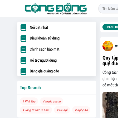
Nổi bật nhất
TRANG C
Điều khoản sử dụng
W
Chính sách bảo mật
Quy tập
Hỗ trợ người dùng
quý đư
Bảng giá quảng cáo
Công tác 
ghi nhận 
có một tài
Top Search
# Phú Thọ
# tuyên quang
# Tổng Bí thư Tô Lâm
# Hà Nội
# Nghệ An