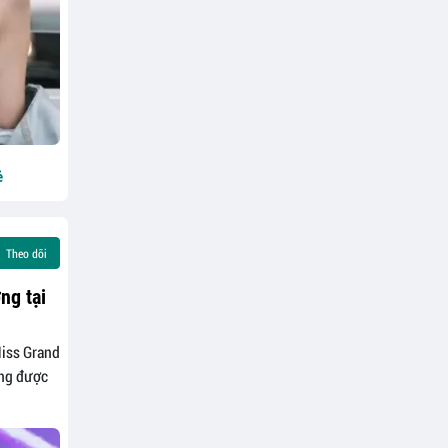
ẻ
Theo dõi
ng tại
Miss Grand
ựng được