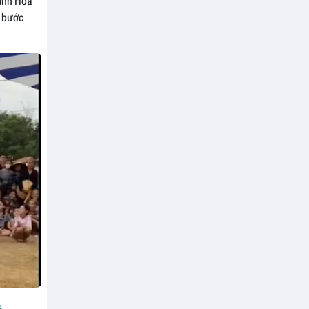
hanh Hóa
c bước