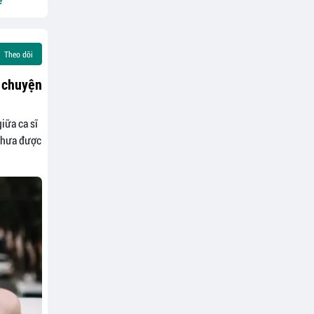
ẻ
Theo dõi
n chuyện
iữa ca sĩ
 chưa được