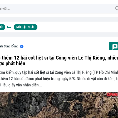
HỦ
NỔI BẬT NHẤT
eb Cộng Đồng
0
 thêm 12 hài cốt liệt sĩ tại Công viên Lê Thị Riêng, nhiều
ợc phát hiện
tìm kiếm, quy tập hài cốt liệt sĩ tại Công viên Lê Thị Riêng (TP Hồ Chí Minh
thêm 12 hài cốt được phát hiện trong ngày 5/8. Nhiều di vật còn đi kèm, 
 liệu giấy vẫn nhận diện...