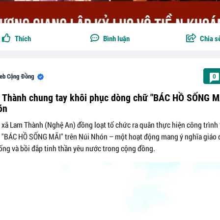
Thích
Bình luận
Chia s
eb Cộng Đồng
0
 Thành chung tay khôi phục dòng chữ "BÁC HỒ SỐNG MÃ
ón
 xã Lam Thành (Nghệ An) đồng loạt tổ chức ra quân thực hiện công trình t
 "BÁC HỒ SỐNG MÃI" trên Núi Nhón – một hoạt động mang ý nghĩa giáo 
ống và bồi đắp tinh thần yêu nước trong cộng đồng.