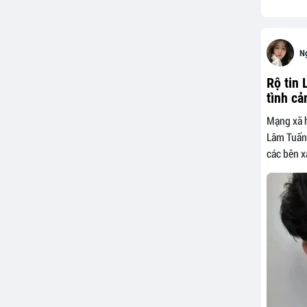
N
Rộ tin 
tình cả
Mạng xã h
Lâm Tuấn 
các bên x