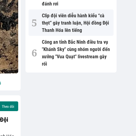
đánh rơi
Clip đội viên diễu hành kiểu “cà
thọt” gây tranh luận, Hội đồng Đội
Thanh Hóa lên tiếng
Công an tỉnh Bắc Ninh điều tra vụ
"Khánh Sky" cùng nhóm người đến
xưởng "Vua Quạt" livestream gây
rối
ẻ
Theo dõi
 Đội