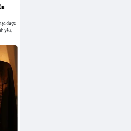
ủa
nhạc được
nh yêu,