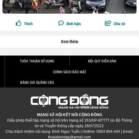
Thích
Bình luận
Chia sẻ
Xem thêm
THỎA THUẬN SỬ DỤNG
NỘI QUY DIỄN ĐÀN
CHÍNH SÁCH BẢO MẬT
BẢNG GIÁ QUẢNG CÁO
MẠNG XÃ HỘI KẾT NỐI CỘNG ĐỒNG
Giấy phép thiết lập mạng xã hội trên mạng số 263/GP-BTTTT do Bộ Thông
tin và Truyền thông cấp ngày 28/07/2023
Chịu trách nhiệm nội dung: Đinh Ngọc Tuấn | Hotline: 0904.894.444 | Email:
thukybientap@gmail.com