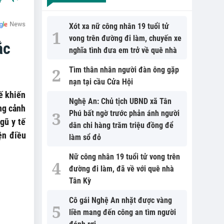
Xót xa nữ công nhân 19 tuổi tử
vong trên đường đi làm, chuyến xe
ắc
nghĩa tình đưa em trở về quê nhà
Tìm thân nhân người đàn ông gặp
nạn tại cầu Cửa Hội
uế khiến
Nghệ An: Chủ tịch UBND xã Tân
ng cảnh
Phú bất ngờ trước phản ánh người
gũ y tế
dân chi hàng trăm triệu đồng để
ện điều
làm sổ đỏ
Nữ công nhân 19 tuổi tử vong trên
đường đi làm, đã về với quê nhà
Tân Kỳ
Cô gái Nghệ An nhặt được vàng
liền mang đến công an tìm người