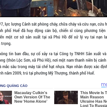
/7, lực lượng Cảnh sát phòng cháy, chữa cháy và cứu nạn, cứu 
nh phố Huế đã huy động cán bộ, chiến sĩ cùng phương tiện
ến một cơ sở sản xuất tại xã Phú Hồ để xử lý vụ tai nạn l
 trọng.
hông tin ban đầu, sự cố xảy ra tại Công ty TNHH Sản xuất và
ng (thôn Lộc Sơn, xã Phú Hồ), nơi một nam thanh niên bị cánh 
à mắc sâu trong máy tái chế hạt nhựa. Nạn nhân được xác định
inh năm 2009, trú tại phường Mỹ Thượng, thành phố Huế.