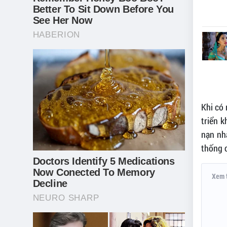
Khi có 
triển 
nạn nh
thống c
Xem 