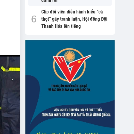
đánh rơi
Clip đội viên diễu hành kiểu “cà
thọt” gây tranh luận, Hội đồng Đội
Thanh Hóa lên tiếng