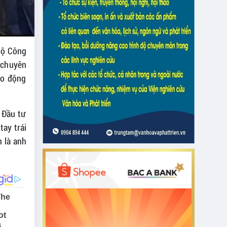
hộ Công
 chuyên
ao động
 Đầu tư
tay trái
 là anh