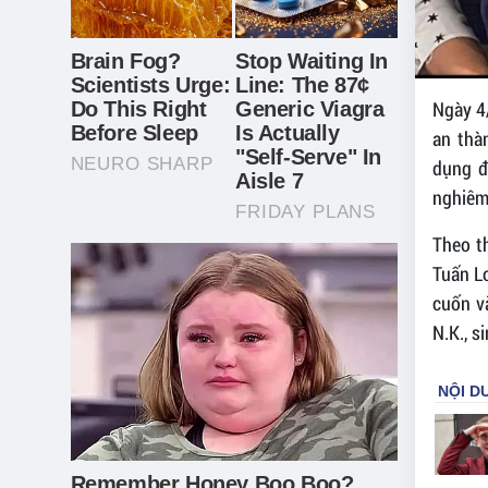
Ngày 4
an thà
dụng đ
nghiêm
Theo t
Tuấn Lo
cuốn v
N.K., s