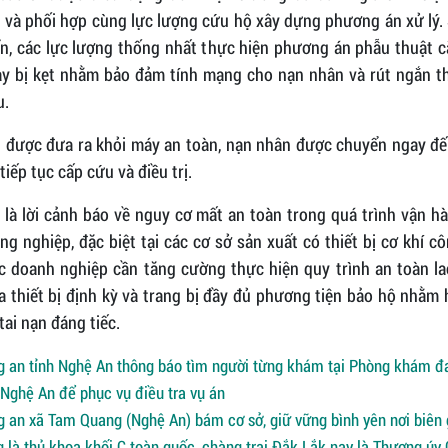
 và phối hợp cùng lực lượng cứu hộ xây dựng phương án xử lý. 
ẩn, các lực lượng thống nhất thực hiện phương án phẫu thuật c
ay bị kẹt nhằm bảo đảm tính mạng cho nạn nhân và rút ngắn th
u.
i được đưa ra khỏi máy an toàn, nạn nhân được chuyển ngay đế
 tiếp tục cấp cứu và điều trị.
 là lời cảnh báo về nguy cơ mất an toàn trong quá trình vận 
g nghiệp, đặc biệt tại các cơ sở sản xuất có thiết bị cơ khí c
ác doanh nghiệp cần tăng cường thực hiện quy trình an toàn la
a thiết bị định kỳ và trang bị đầy đủ phương tiện bảo hộ nhằm
ai nạn đáng tiếc.
 an tỉnh Nghệ An thông báo tìm người từng khám tại Phòng khám đ
Nghệ An để phục vụ điều tra vụ án
 an xã Tam Quang (Nghệ An) bám cơ sở, giữ vững bình yên nơi biên 
 là thủ khoa khối C toàn quốc, chàng trai Đắk Lắk nay là Thượng úy