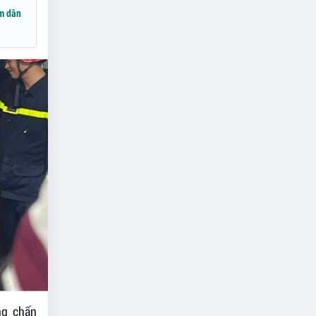
ệm dân
ng chấn