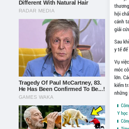
thương
hội ch
cánh t
giải cứ
Sau kh
y tế để
Vụ việc
móc côn
lớn. C
kiểm tr
những t
Công
Y học 
Công
Từng