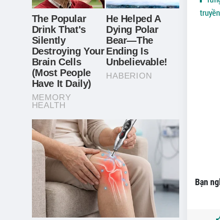
truyề
Bạn ngh