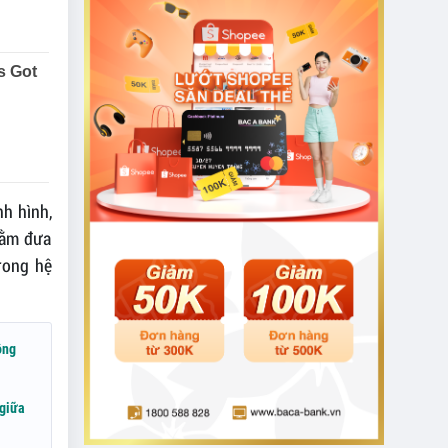
nh hình,
hằm đưa
rong hệ
ộng
 giữa