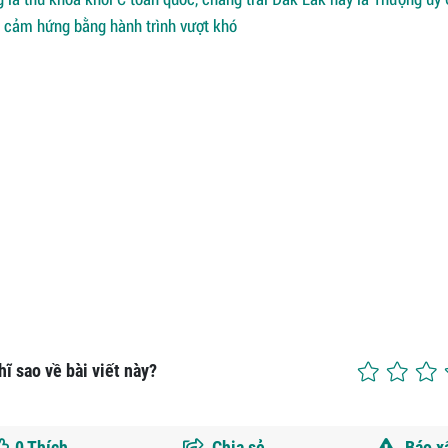
n cảm hứng bằng hành trình vượt khó
ĩ sao về bài viết này?
0
Thích
Chia sẻ
Báo x