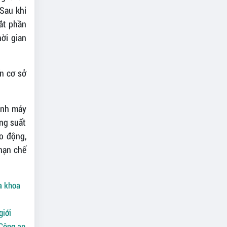
Sau khi
ắt phần
ời gian
n cơ sở
hành máy
ông suất
o động,
 hạn chế
a khoa
giới
 Công an