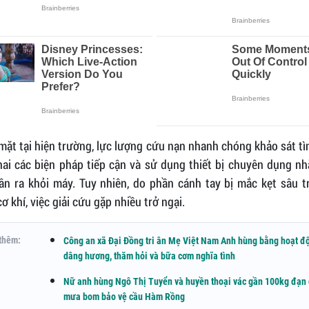
mặt tại hiện trường, lực lượng cứu nạn nhanh chóng khảo sát tì
khai các biện pháp tiếp cận và sử dụng thiết bị chuyên dụng n
ân ra khỏi máy. Tuy nhiên, do phần cánh tay bị mắc kẹt sâu t
ơ khí, việc giải cứu gặp nhiều trở ngại.
thêm:
Công an xã Đại Đồng tri ân Mẹ Việt Nam Anh hùng bằng hoạt đ
dâng hương, thăm hỏi và bữa cơm nghĩa tình
Nữ anh hùng Ngô Thị Tuyển và huyền thoại vác gần 100kg đạn
mưa bom bảo vệ cầu Hàm Rồng