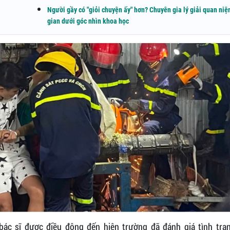
Người gầy có "giỏi chuyện ấy" hơn? Chuyên gia lý giải quan ni
gian dưới góc nhìn khoa học
 bác sĩ được điều động đến hiện trường đã đánh giá tình trạ