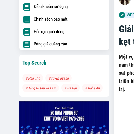
Điều khoản sử dụng
WEB
Chính sách bảo mật
Giả
Hỗ trợ người dùng
kẹt
Bảng giá quảng cáo
Một vụ 
Top Search
nam th
sát ph
# Phú Thọ
# tuyên quang
triển 
# Tổng Bí thư Tô Lâm
# Hà Nội
# Nghệ An
trị.