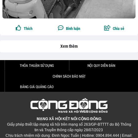
Thích
Bình luận
Chia sẻ
Xem thêm
THỎA THUẬN SỬ DỤNG
NỘI QUY DIỄN ĐÀN
CHÍNH SÁCH BẢO MẬT
BẢNG GIÁ QUẢNG CÁO
MẠNG XÃ HỘI KẾT NỐI CỘNG ĐỒNG
Giấy phép thiết lập mạng xã hội trên mạng số 263/GP-BTTTT do Bộ Thông
tin và Truyền thông cấp ngày 28/07/2023
Chịu trách nhiệm nội dung: Đinh Ngọc Tuấn | Hotline: 0904.894.444 | Email: