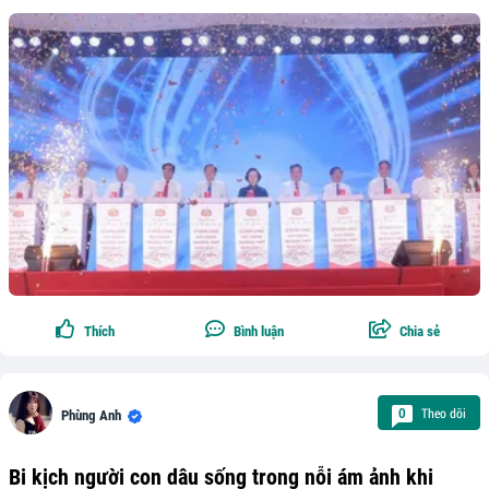
Thích
Bình luận
Chia sẻ
Theo dõi
0
Phùng Anh
Bi kịch người con dâu sống trong nỗi ám ảnh khi