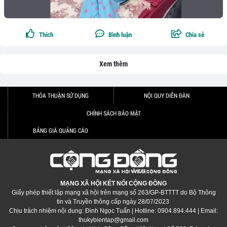
Thích
Bình luận
Chia sẻ
Xem thêm
THỎA THUẬN SỬ DỤNG
NỘI QUY DIỄN ĐÀN
CHÍNH SÁCH BẢO MẬT
BẢNG GIÁ QUẢNG CÁO
MẠNG XÃ HỘI KẾT NỐI CỘNG ĐỒNG
Giấy phép thiết lập mạng xã hội trên mạng số 263/GP-BTTTT do Bộ Thông
tin và Truyền thông cấp ngày 28/07/2023
Chịu trách nhiệm nội dung: Đinh Ngọc Tuấn | Hotline: 0904.894.444 | Email:
thukybientap@gmail.com