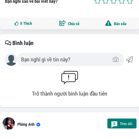
Bạn nghĩ sao về bài viết này?
0
Thích
Chia sẻ
Báo xấu
Bình luận
Trở thành người bình luận đầu tiên
Theo dõi
0
Phùng Anh