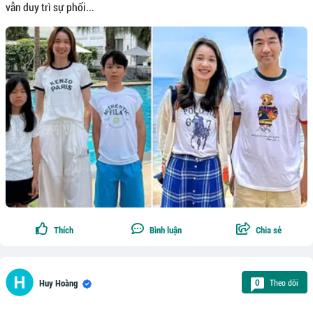
vẫn duy trì sự phối...
Thích
Bình luận
Chia sẻ
Theo dõi
0
Huy Hoàng