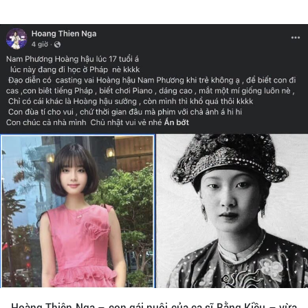
Hoàng Thiên Nga – con gái nuôi của ca sĩ Bằng Kiều – vừa