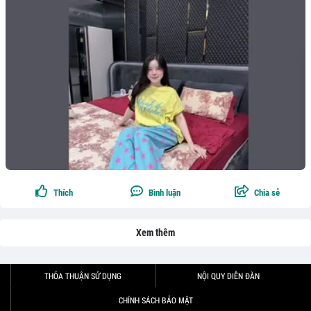
Thích
Bình luận
Chia sẻ
Xem thêm
THỎA THUẬN SỬ DỤNG
NỘI QUY DIỄN ĐÀN
CHÍNH SÁCH BẢO MẬT