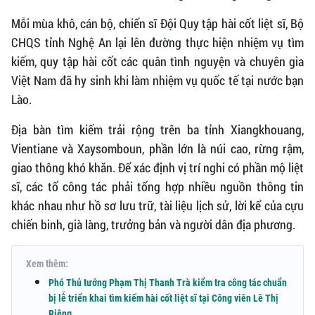
Mỗi mùa khô, cán bộ, chiến sĩ Đội Quy tập hài cốt liệt sĩ, Bộ
CHQS tỉnh Nghệ An lại lên đường thực hiện nhiệm vụ tìm
kiếm, quy tập hài cốt các quân tình nguyện và chuyên gia
Việt Nam đã hy sinh khi làm nhiệm vụ quốc tế tại nước bạn
Lào.
Địa bàn tìm kiếm trải rộng trên ba tỉnh Xiangkhouang,
Vientiane và Xaysomboun, phần lớn là núi cao, rừng rậm,
giao thông khó khăn. Để xác định vị trí nghi có phần mộ liệt
sĩ, các tổ công tác phải tổng hợp nhiều nguồn thông tin
khác nhau như hồ sơ lưu trữ, tài liệu lịch sử, lời kể của cựu
chiến binh, già làng, trưởng bản và người dân địa phương.
Xem thêm:
Phó Thủ tướng Phạm Thị Thanh Trà kiểm tra công tác chuẩn
bị lễ triển khai tìm kiếm hài cốt liệt sĩ tại Công viên Lê Thị
Riêng