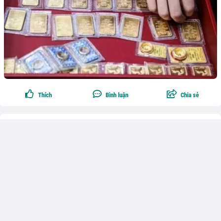
Thích
Bình luận
Chia sẻ
Theo dõi
0
Phùng Anh
Chiến sĩ Quân khu 3 hy sinh khi cứu đồng đội trong
vụ sạt lở tại Bạch Long Vĩ
Trong lúc thực hiện nhiệm vụ xây dựng công trình quốc phòng tại đặc
khu Bạch Long Vĩ, Hải Phòng, Hạ sĩ Cao Tuấn Anh đã không quản hiểm
nguy, lao tới cứu đồng đội khi đất đá bất ngờ sạt xuống. Anh hy sinh