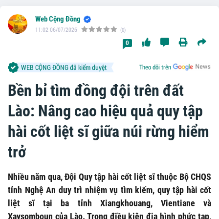
Web Cộng Đồng
11:02 06/07/2026
(0)
0
WEB CỘNG ĐỒNG đã kiểm duyệt
Theo dõi trên
Bền bỉ tìm đồng đội trên đất
Lào: Nâng cao hiệu quả quy tập
hài cốt liệt sĩ giữa núi rừng hiểm
trở
Nhiều năm qua, Đội Quy tập hài cốt liệt sĩ thuộc Bộ CHQS
tỉnh Nghệ An duy trì nhiệm vụ tìm kiếm, quy tập hài cốt
liệt sĩ tại ba tỉnh Xiangkhouang, Vientiane và
Xaysomboun của Lào. Trong điều kiện địa hình phức tạp,