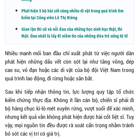
Phát hiện 5 bộ hài cốt cùng nhiều di vật trong quá trình tìm
kiếm tại Công viên Lê Thị Riêng
Gian lận thi cử và nỗi đau của những học sinh học thật, thi
thật. Đau nhất là lấy đi niềm tin của những đứa trẻ sống tử tế
Nhiều manh mối ban đầu chỉ xuất phát từ việc người dân
phát hiện những dấu vết còn sót lại như tăng võng, dép
cao su, vỏ đạn hoặc các di vật của bộ đội Việt Nam trong
quá trình lao động, đi rừng hoặc săn bắt.
Sau khi tiếp nhận thông tin, lực lượng quy tập tổ chức
kiểm chứng thực địa. Không ít lần cán bộ, chiến sĩ phải đi
bộ hàng chục ki-lô-mét xuyên rừng, vượt suối để xác minh,
nhưng kết quả vẫn không phát hiện được hài cốt liệt sĩ. Tuy
vậy, mọi nguồn tin đều được rà soát cẩn trọng nhằm tránh
bỏ sót các vị trí có giá trị.