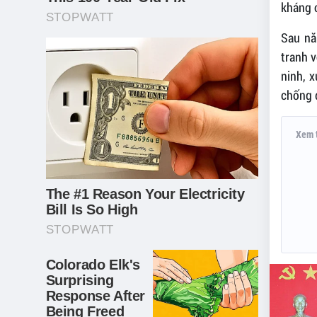
kháng 
Sau nă
tranh 
ninh, x
chống đ
Xem 