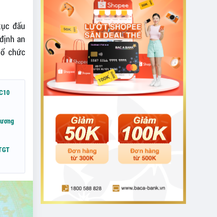
tục đấu
định an
 tổ chức
PC10
hương
ATGT