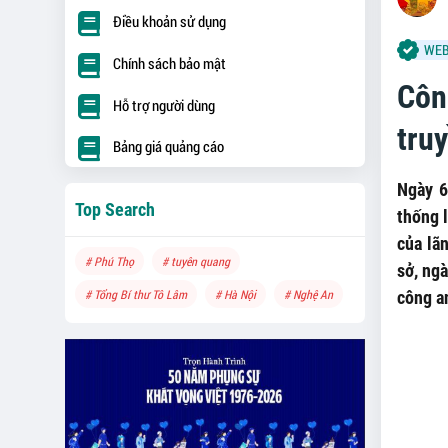
Điều khoản sử dụng
WEB
Chính sách bảo mật
Côn
Hỗ trợ người dùng
tru
Bảng giá quảng cáo
Ngày 6
Top Search
thống 
của lã
# Phú Thọ
# tuyên quang
sở, ng
# Tổng Bí thư Tô Lâm
# Hà Nội
# Nghệ An
công a