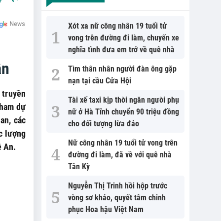
Xót xa nữ công nhân 19 tuổi tử
vong trên đường đi làm, chuyến xe
nghĩa tình đưa em trở về quê nhà
ân
Tìm thân nhân người đàn ông gặp
nạn tại cầu Cửa Hội
 truyền
Tài xế taxi kịp thời ngăn người phụ
tham dự
nữ ở Hà Tĩnh chuyển 90 triệu đồng
an, các
cho đối tượng lừa đảo
c lượng
Nữ công nhân 19 tuổi tử vong trên
ệ An.
đường đi làm, đã về với quê nhà
Tân Kỳ
Nguyễn Thị Trinh hồi hộp trước
vòng sơ khảo, quyết tâm chinh
phục Hoa hậu Việt Nam