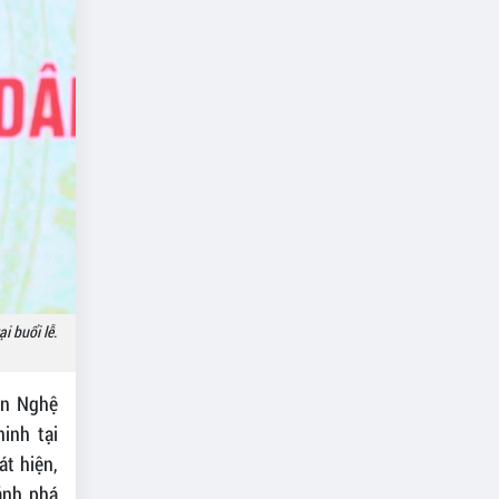
i buổi lễ.
 an Nghệ
inh tại
t hiện,
ánh phá