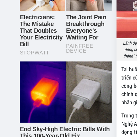
Lãnh đạ
dòng ch
thành" t
Tại bu
triển 
công b
chính 
phần gi
Trong 
Nghệ An
động t