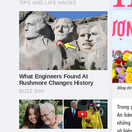
Đồng chí 
Trong g
An bám
những 
vô hiệ