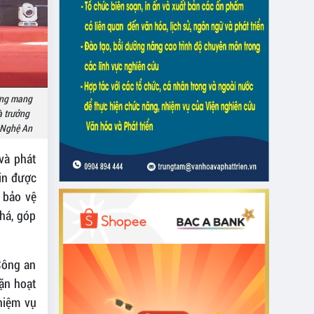
ớng mang
à trưởng
n Nghệ An
và phát
in được
 bảo vệ
há, góp
Công an
hặn hoạt
hiệm vụ