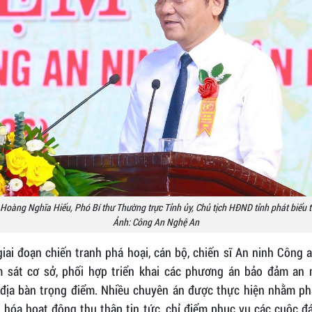
Hoàng Nghĩa Hiếu, Phó Bí thư Thường trực Tỉnh ủy, Chủ tịch HĐND tỉnh phát biểu tạ
Ảnh: Công An Nghệ An
iai đoạn chiến tranh phá hoại, cán bộ, chiến sĩ An ninh Công
 sát cơ sở, phối hợp triển khai các phương án bảo đảm an n
địa bàn trọng điểm. Nhiều chuyên án được thực hiện nhằm phá
u hóa hoạt động thu thập tin tức, chỉ điểm phục vụ các cuộc đ