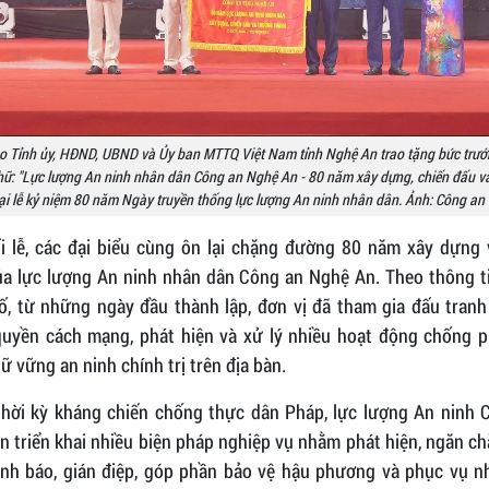
o Tỉnh ủy, HĐND, UBND và Ủy ban MTTQ Việt Nam tỉnh Nghệ An trao tặng bức trư
ữ: "Lực lượng An ninh nhân dân Công an Nghệ An - 80 năm xây dựng, chiến đấu v
ại lễ kỷ niệm 80 năm Ngày truyền thống lực lượng An ninh nhân dân. Ảnh: Công a
ổi lễ, các đại biểu cùng ôn lại chặng đường 80 năm xây dựng 
của lực lượng An ninh nhân dân Công an Nghệ An. Theo thông t
ố, từ những ngày đầu thành lập, đơn vị đã tham gia đấu tranh
quyền cách mạng, phát hiện và xử lý nhiều hoạt động chống p
ữ vững an ninh chính trị trên địa bàn.
thời kỳ kháng chiến chống thực dân Pháp, lực lượng An ninh 
 triển khai nhiều biện pháp nghiệp vụ nhằm phát hiện, ngăn c
ình báo, gián điệp, góp phần bảo vệ hậu phương và phục vụ n