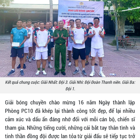
Kết quả chung cuộc: Giải Nhất: Đội 3. Giải Nhì: Đội Đoàn Thanh niên. Giải Ba:
Đội 1.
Giải bóng chuyền chào mừng 16 năm Ngày thành lập
Phòng PC10 đã khép lại thành công tốt đẹp, để lại nhiều
cảm xúc và dấu ấn đáng nhớ đối với mỗi cán bộ, chiến sĩ
tham gia. Những tiếng cười, những cái bắt tay thân tình và
tinh thần đồng đội được lan tỏa từ giải đấu sẽ tiếp tục trở