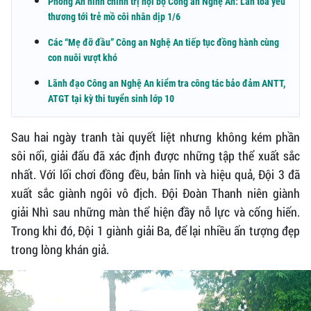
Phòng An ninh chính trị nội bộ Công an Nghệ An: Lan tỏa yêu
thương tới trẻ mồ côi nhân dịp 1/6
Các “Mẹ đỡ đầu” Công an Nghệ An tiếp tục đồng hành cùng
con nuôi vượt khó
Lãnh đạo Công an Nghệ An kiểm tra công tác bảo đảm ANTT,
ATGT tại kỳ thi tuyển sinh lớp 10
Sau hai ngày tranh tài quyết liệt nhưng không kém phần
sôi nổi, giải đấu đã xác định được những tập thể xuất sắc
nhất. Với lối chơi đồng đều, bản lĩnh và hiệu quả, Đội 3 đã
xuất sắc giành ngôi vô địch. Đội Đoàn Thanh niên giành
giải Nhì sau những màn thể hiện đầy nỗ lực và cống hiến.
Trong khi đó, Đội 1 giành giải Ba, để lại nhiều ấn tượng đẹp
trong lòng khán giả.