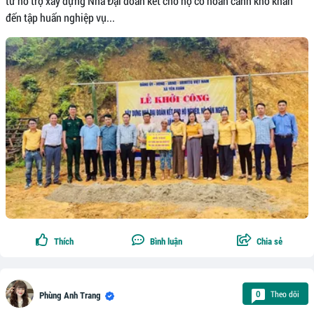
từ hỗ trợ xây dựng Nhà Đại đoàn kết cho hộ có hoàn cảnh khó khăn
đến tập huấn nghiệp vụ...
Thích
Bình luận
Chia sẻ
Theo dõi
0
Phùng Anh Trang