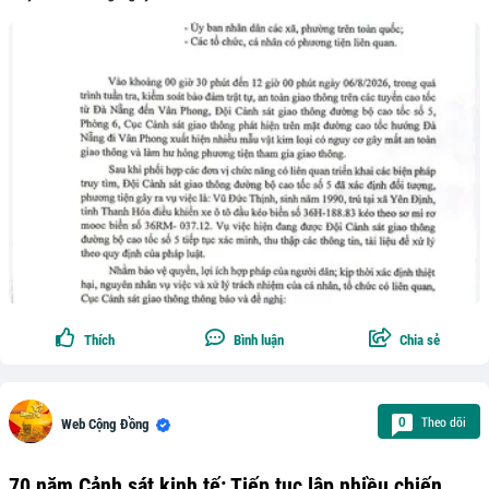
Thích
Bình luận
Chia sẻ
Theo dõi
0
Web Cộng Đồng
70 năm Cảnh sát kinh tế: Tiếp tục lập nhiều chiến