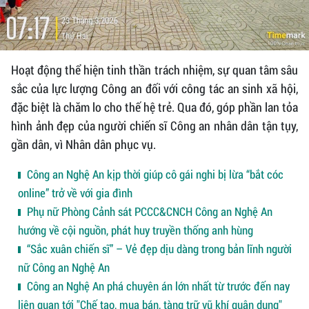
Hoạt động thể hiện tinh thần trách nhiệm, sự quan tâm sâu
sắc của lực lượng Công an đối với công tác an sinh xã hội,
đặc biệt là chăm lo cho thế hệ trẻ. Qua đó, góp phần lan tỏa
hình ảnh đẹp của người chiến sĩ Công an nhân dân tận tụy,
gần dân, vì Nhân dân phục vụ.
Công an Nghệ An kịp thời giúp cô gái nghi bị lừa “bắt cóc
online” trở về với gia đình
Phụ nữ Phòng Cảnh sát PCCC&CNCH Công an Nghệ An
hướng về cội nguồn, phát huy truyền thống anh hùng
“Sắc xuân chiến sĩ” – Vẻ đẹp dịu dàng trong bản lĩnh người
nữ Công an Nghệ An
Công an Nghệ An phá chuyên án lớn nhất từ trước đến nay
liên quan tới "Chế tạo, mua bán, tàng trữ vũ khí quân dụng"