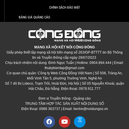
CHÍNH SÁCH BẢO MẬT
BẢNG GIÁ QUẢNG CÁO
MẠNG XÃ HỘI KẾT NỐI CỘNG ĐỒNG
Giấy phép thiết lập mạng xã hội trên mạng số 263/GP-BTTTT do Bộ Thông
tin và Truyền thông cấp ngày 28/07/2023
Chịu trách nhiệm nội dung: Đinh Ngọc Tuấn | Hotline: 0904.894.444 | Email:
thukybientap@gmail.com
Cơ quan chủ quản: Công ty Web Cộng Đồng Việt Nam | Số 508, Tràng An,
khối Vinh Tân 5, phường Trường Vinh, Nghệ An
Số 7 đô thị Lideco, Trạm Trôi, Hoài Đức, Hà Nội | Số 05 Nguyễn Khoái, quận
Hải Châu, Đà Nẵng. Điện thoại: 0978.911.777
Đơn vị Truyền thông - Quảng cáo
TRUNG TÂM HỢP TÁC SẢN XUẤT NỘI DUNG SỐ
Điện thoại: 0986 363737 | Email: lienhe@noidungso.vn