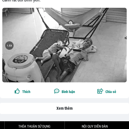
Thích
Bình luận
Chia sẻ
Xem thêm
THỎA THUẬN SỬ DỤNG
NỘI QUY DIỄN ĐÀN