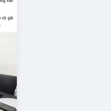
óng vào
 cô gái
.