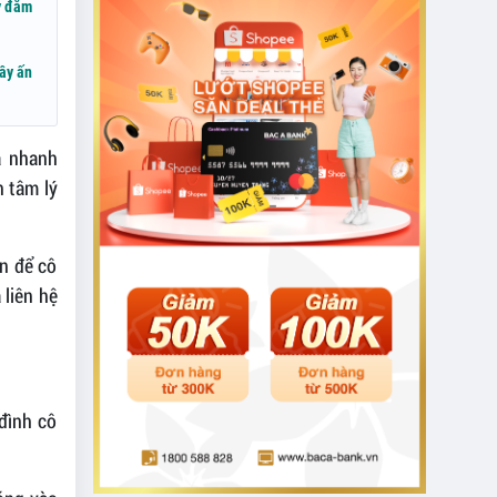
y đắm
ây ấn
ã nhanh
n tâm lý
ện để cô
 liên hệ
đình cô