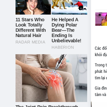
Các đố
khỏi đị
Trong t
phát hi
tìm lại
Gia đìn
tâm và 