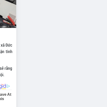
n xã Đức
tận tình
 sẻ rằng
ội.