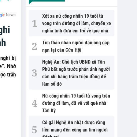
Xót xa nữ công nhân 19 tuổi tử
vong trên đường đi làm, chuyến xe
ghi
nghĩa tình đưa em trở về quê nhà
nh
Tìm thân nhân người đàn ông gặp
nạn tại cầu Cửa Hội
nghi bị
Nghệ An: Chủ tịch UBND xã Tân
e”. Nhờ
Phú bất ngờ trước phản ánh người
ược trấn
dân chi hàng trăm triệu đồng để
làm sổ đỏ
Nữ công nhân 19 tuổi tử vong trên
đường đi làm, đã về với quê nhà
Tân Kỳ
Cô gái Nghệ An nhặt được vàng
liền mang đến công an tìm người