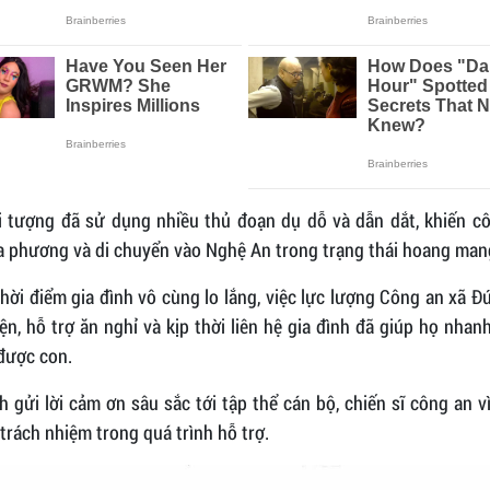
i tượng đã sử dụng nhiều thủ đoạn dụ dỗ và dẫn dắt, khiến cô 
a phương và di chuyển vào Nghệ An trong trạng thái hoang mang
hời điểm gia đình vô cùng lo lắng, việc lực lượng Công an xã 
ện, hỗ trợ ăn nghỉ và kịp thời liên hệ gia đình đã giúp họ nha
 được con.
h gửi lời cảm ơn sâu sắc tới tập thể cán bộ, chiến sĩ công an v
trách nhiệm trong quá trình hỗ trợ.