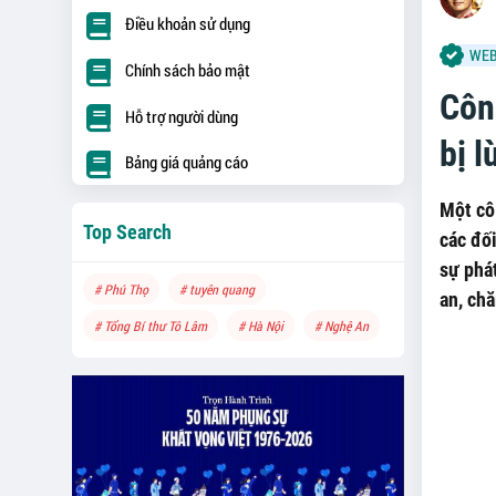
Điều khoản sử dụng
WEB
Chính sách bảo mật
Côn
Hỗ trợ người dùng
bị l
Bảng giá quảng cáo
Một cô
Top Search
các đố
sự phát
# Phú Thọ
# tuyên quang
an, chă
# Tổng Bí thư Tô Lâm
# Hà Nội
# Nghệ An