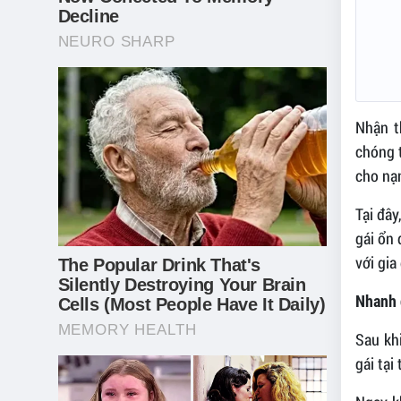
Nhận t
chóng t
cho nạ
Tại đây
gái ổn 
với gia
Nhanh 
Sau kh
gái tại