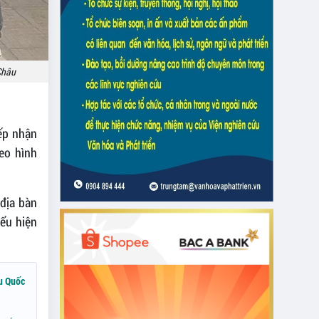
Châu
iếp nhận
eo hình
 địa bàn
iểu hiện
u Quốc