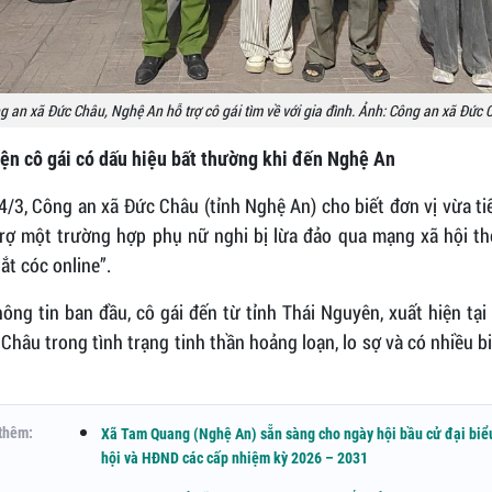
g an xã Đức Châu, Nghệ An hỗ trợ cô gái tìm về với gia đình. Ảnh: Công an xã Đức 
iện cô gái có dấu hiệu bất thường khi đến Nghệ An
/3, Công an xã Đức Châu (tỉnh Nghệ An) cho biết đơn vị vừa t
trợ một trường hợp phụ nữ nghi bị lừa đảo qua mạng xã hội th
ắt cóc online”.
ông tin ban đầu, cô gái đến từ tỉnh Thái Nguyên, xuất hiện tại
Châu trong tình trạng tinh thần hoảng loạn, lo sợ và có nhiều b
thêm:
Xã Tam Quang (Nghệ An) sẵn sàng cho ngày hội bầu cử đại biể
hội và HĐND các cấp nhiệm kỳ 2026 – 2031