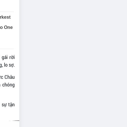
gái rời
, lo sợ.
Đức Châu
nh chóng
ì sự tận