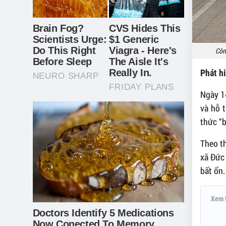
Côn
Phát h
Ngày 14
và hỗ 
thức “b
Theo th
xã Đức 
bất ổn.
Xem 