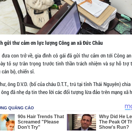
nh gửi thư cảm ơn lực lượng Công an xã Đức Châu
 đưa con trở về, gia đình cô gái đã gửi thư cảm ơn tới Công a
ày tỏ sự trân trọng trước tinh thần trách nhiệm và sự hỗ trợ 
 cán bộ, chiến sĩ.
hư, ông D.V.D. (bố của cháu D.T.T., trú tại tỉnh Thái Nguyên) chia
 ông đã nhẹ dạ tin theo lời các đối tượng lừa đảo trên mạng xã h