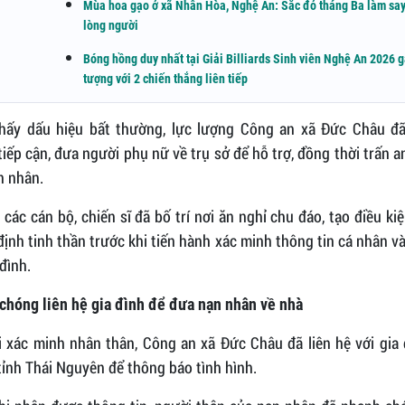
Mùa hoa gạo ở xã Nhân Hòa, Nghệ An: Sắc đỏ tháng Ba làm sa
lòng người
Bóng hồng duy nhất tại Giải Billiards Sinh viên Nghệ An 2026 g
tượng với 2 chiến thắng liên tiếp
hấy dấu hiệu bất thường, lực lượng Công an xã Đức Châu đ
iếp cận, đưa người phụ nữ về trụ sở để hỗ trợ, đồng thời trấn a
n nhân.
, các cán bộ, chiến sĩ đã bố trí nơi ăn nghỉ chu đáo, tạo điều ki
định tinh thần trước khi tiến hành xác minh thông tin cá nhân và
 đình.
chóng liên hệ gia đình để đưa nạn nhân về nhà
i xác minh nhân thân, Công an xã Đức Châu đã liên hệ với gia 
 tỉnh Thái Nguyên để thông báo tình hình.