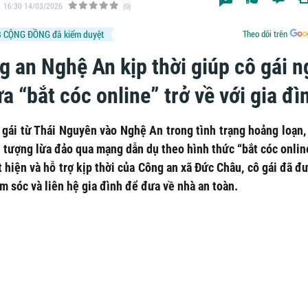
16:30 14/03/2026
(0)
 CỘNG ĐỒNG đã kiểm duyệt
Theo dõi trên
g an Nghệ An kịp thời giúp cô gái n
ừa “bắt cóc online” trở về với gia đì
 gái từ Thái Nguyên vào Nghệ An trong tình trạng hoảng loạn, 
i tượng lừa đảo qua mạng dẫn dụ theo hình thức “bắt cóc onlin
 hiện và hỗ trợ kịp thời của Công an xã Đức Châu, cô gái đã đ
m sóc và liên hệ gia đình để đưa về nhà an toàn.