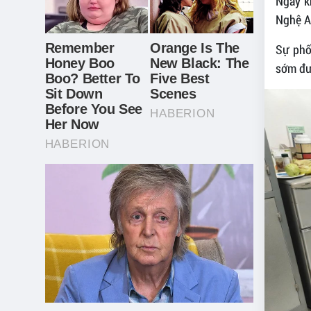
Ngay k
Nghệ A
Sự phố
sớm đượ