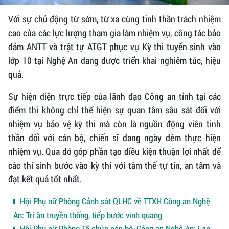
Với sự chủ động từ sớm, từ xa cùng tinh thần trách nhiệm
cao của các lực lượng tham gia làm nhiệm vụ, công tác bảo
đảm ANTT và trật tự ATGT phục vụ Kỳ thi tuyển sinh vào
lớp 10 tại Nghệ An đang được triển khai nghiêm túc, hiệu
quả.
Sự hiện diện trực tiếp của lãnh đạo Công an tỉnh tại các
điểm thi không chỉ thể hiện sự quan tâm sâu sát đối với
nhiệm vụ bảo vệ kỳ thi mà còn là nguồn động viên tinh
thần đối với cán bộ, chiến sĩ đang ngày đêm thực hiện
nhiệm vụ. Qua đó góp phần tạo điều kiện thuận lợi nhất để
các thí sinh bước vào kỳ thi với tâm thế tự tin, an tâm và
đạt kết quả tốt nhất.
Hội Phụ nữ Phòng Cảnh sát QLHC về TTXH Công an Nghệ
An: Tri ân truyền thống, tiếp bước vinh quang
Hội Phụ nữ Phòng Tổ chức cán bộ, Công an Nghệ An: Lan