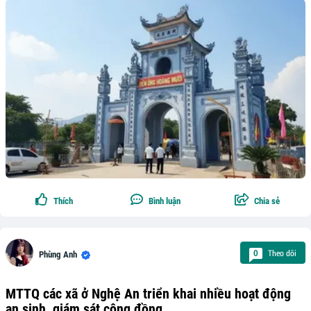
Thích
Bình luận
Chia sẻ
Theo dõi
0
Phùng Anh
MTTQ các xã ở Nghệ An triển khai nhiều hoạt động
an sinh, giám sát cộng đồng