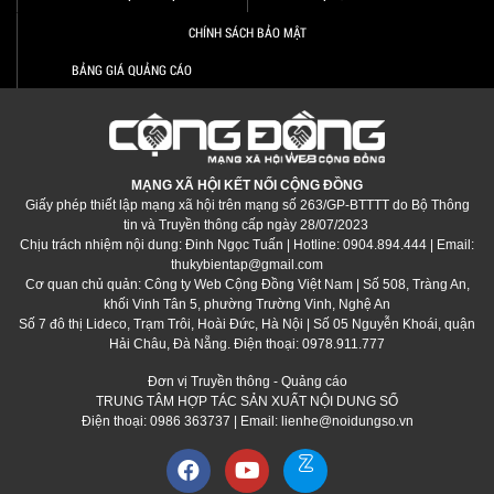
CHÍNH SÁCH BẢO MẬT
BẢNG GIÁ QUẢNG CÁO
MẠNG XÃ HỘI KẾT NỐI CỘNG ĐỒNG
Giấy phép thiết lập mạng xã hội trên mạng số 263/GP-BTTTT do Bộ Thông
tin và Truyền thông cấp ngày 28/07/2023
Chịu trách nhiệm nội dung: Đinh Ngọc Tuấn | Hotline: 0904.894.444 | Email:
thukybientap@gmail.com
Cơ quan chủ quản: Công ty Web Cộng Đồng Việt Nam | Số 508, Tràng An,
khối Vinh Tân 5, phường Trường Vinh, Nghệ An
Số 7 đô thị Lideco, Trạm Trôi, Hoài Đức, Hà Nội | Số 05 Nguyễn Khoái, quận
Hải Châu, Đà Nẵng. Điện thoại: 0978.911.777
Đơn vị Truyền thông - Quảng cáo
TRUNG TÂM HỢP TÁC SẢN XUẤT NỘI DUNG SỐ
Điện thoại: 0986 363737 | Email: lienhe@noidungso.vn