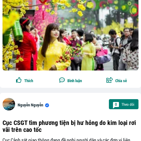
Thích
Bình luận
Chia sẻ
Theo dõi
0
Nguyễn Nguyễn
Cục CSGT tìm phương tiện bị hư hỏng do kim loại rơi
vãi trên cao tốc
Cục Cảnh sát giao thông đang đề nghị người dân và các đơn vị liên