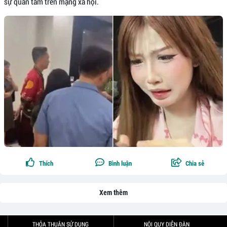
sự quan tâm trên mạng xã hội.
Thích
Bình luận
Chia sẻ
Xem thêm
THỎA THUẬN SỬ DỤNG
NỘI QUY DIỄN ĐÀN