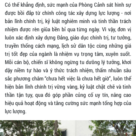
Có thể khẳng định, sức mạnh của Phòng Cảnh sát hình sự
được bồi đắp từ chính công tác xây dựng lực lượng - nơi
bản lĩnh chính trị, kỷ luật nghiêm minh và tinh thần trách
nhiệm được rèn giũa bền bỉ qua từng ngày. Vì vậy, đơn vị
luôn xác định xây dựng Đảng, giáo dục chính trị, tư tưởng,
truyền thống cách mạng, lịch sử dân tộc cùng những giá
trị tốt đẹp của ngành là nhiệm vụ trọng tâm, xuyên suốt.
Mỗi cán bộ, chiến sĩ không ngừng tu dưỡng lý tưởng, khơi
dậy niềm tự hào và ý thức trách nhiệm, thấm nhuần sâu
sắc phương châm “chưa hết việc là chưa hết giờ”, luôn thể
hiện bản lĩnh chính trị vững vàng, kỷ luật chặt chẽ và tinh
thần tận tụy, qua đó góp phần củng cố uy tín, nâng cao
hiệu quả hoạt động và tăng cường sức mạnh tổng hợp của
lực lượng.