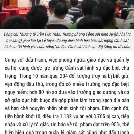
Đồng chí Thượng tá Trần Đức Thân, Trưởng phòng Cảnh sát hình sự (thứ hai từ
trái sang) giao lưu tại Lễ tuyên dương điển hình tiêu biểu lực lượng Cảnh sát
hình sự “Vì bình yên cuộc sống” do Cục Cảnh sát hình sự - Bộ Công an tổ chức
Cùng với đấu tranh, việc phòng ngừa, giáo dục và quản lý
xã hội cũng được lực lượng Cảnh sát hình sự đặc biệt chú
trọng. Trong 10 năm qua, 234 đối tượng truy nã bị bắt giữ,
vận động đầu thú, trong đó có nhiều trường hợp đặc biệt
nguy hiểm; hơn 80 hồ sơ đưa vào trường giáo dưỡng và cơ
sở giáo dục bắt buộc đã góp phần làm trong sạch địa bàn
và hạn chế nguyên nhân phát sinh tội phạm. Bên cạnh đó,
tiến hành khởi tố, điều tra 1.182 vụ án với 3.765 bị can, tiếp
nhận và xử lý tố giác, tin báo về tội phạm đạt trên 95%, thể
hiện hiệu quả trong quản lý, giám sát cũng như đấu tranh