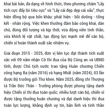
khai bài bản, đa dạng về hình thức, theo phương châm “Lấy
tích cực đẩy lùi tiêu cực” và “Lấy cái đẹp dẹp cái xấu”, thực
hiện đồng bộ qua bốn khâu: phát hiện - bồi dưỡng - tổng
kết - nhân rộng. Việc khen thưởng đảm bảo công khai, dân
chủ, đúng đối tượng và kịp thời, vừa động viên tinh thần,
vừa khích lệ vật chất, tạo động lực mạnh mẽ để cán bộ,
chiến sĩ hoàn thành xuất sắc nhiệm vụ.
Giai đoạn 2015 - 2025, đơn vị liên tục đạt thành tích xuất
sắc với 09 năm nhận Cờ thi đua của Bộ Công an và UBND
tỉnh, được Chủ tịch nước trao tặng Huân chương Chiến
công hạng Ba (năm 2016) và hạng Nhất (năm 2024), 03 lần
được Bộ trưởng gửi Thư khen. Năm 2025, đồng chí Thượng
tá Trần Đức Thân - Trưởng phòng được phong tặng danh
hiệu Chiến sĩ thi đua toàn quốc; nhiều lượt cán bộ, chiến sĩ
được tặng thưởng huân chương và đạt danh hiệu thi đua
toàn lực lượng, khẳng định uy tín, bản lĩnh và tinh thần