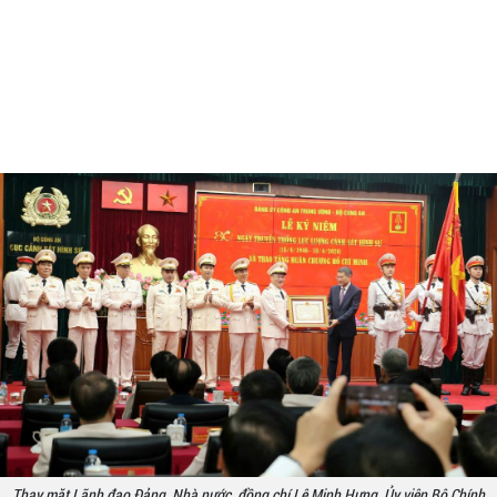
Thay mặt Lãnh đạo Đảng, Nhà nước, đồng chí Lê Minh Hưng, Ủy viên Bộ Chính