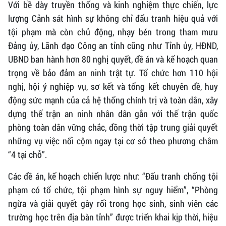
Với bề dày truyền thống và kinh nghiệm thực chiến, lực
lượng Cảnh sát hình sự không chỉ đấu tranh hiệu quả với
tội phạm mà còn chủ động, nhạy bén trong tham mưu
Đảng ủy, Lãnh đạo Công an tỉnh cũng như Tỉnh ủy, HĐND,
UBND ban hành hơn 80 nghị quyết, đề án và kế hoạch quan
trọng về bảo đảm an ninh trật tự. Tổ chức hơn 110 hội
nghị, hội ý nghiệp vụ, sơ kết và tổng kết chuyên đề, huy
động sức mạnh của cả hệ thống chính trị và toàn dân, xây
dựng thế trận an ninh nhân dân gắn với thế trận quốc
phòng toàn dân vững chắc, đồng thời tập trung giải quyết
những vụ việc nổi cộm ngay tại cơ sở theo phương châm
“4 tại chỗ”.
Các đề án, kế hoạch chiến lược như: “Đấu tranh chống tội
phạm có tổ chức, tội phạm hình sự nguy hiểm”, “Phòng
ngừa và giải quyết gây rối trong học sinh, sinh viên các
trường học trên địa bàn tỉnh” được triển khai kịp thời, hiệu