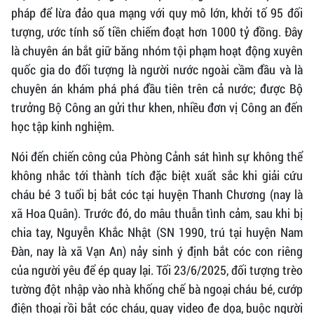
pháp để lừa đảo qua mạng với quy mô lớn, khởi tố 95 đối
tượng, ước tính số tiền chiếm đoạt hơn 1000 tỷ đồng. Đây
là chuyên án bắt giữ băng nhóm tội phạm hoạt động xuyên
quốc gia do đối tượng là người nước ngoài cầm đầu và là
chuyên án khám phá phá đầu tiên trên cả nước; được Bộ
trưởng Bộ Công an gửi thư khen, nhiều đơn vị Công an đến
học tập kinh nghiệm.
Nói đến chiến công của Phòng Cảnh sát hình sự không thể
không nhắc tới thành tích đặc biệt xuất sắc khi giải cứu
cháu bé 3 tuổi bị bắt cóc tại huyện Thanh Chương (nay là
xã Hoa Quân). Trước đó, do mâu thuẫn tình cảm, sau khi bị
chia tay, Nguyễn Khắc Nhật (SN 1990, trú tại huyện Nam
Đàn, nay là xã Vạn An) nảy sinh ý định bắt cóc con riêng
của người yêu để ép quay lại. Tối 23/6/2025, đối tượng trèo
tường đột nhập vào nhà khống chế bà ngoại cháu bé, cướp
điện thoại rồi bắt cóc cháu, quay video đe dọa, buộc người