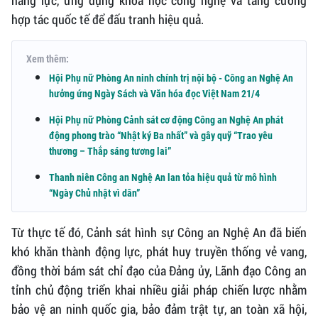
năng lực, ứng dụng khoa học công nghệ và tăng cường
hợp tác quốc tế để đấu tranh hiệu quả.
Xem thêm:
Hội Phụ nữ Phòng An ninh chính trị nội bộ - Công an Nghệ An
hưởng ứng Ngày Sách và Văn hóa đọc Việt Nam 21/4
Hội Phụ nữ Phòng Cảnh sát cơ động Công an Nghệ An phát
động phong trào “Nhật ký Ba nhất” và gây quỹ “Trao yêu
thương – Thắp sáng tương lai”
Thanh niên Công an Nghệ An lan tỏa hiệu quả từ mô hình
“Ngày Chủ nhật vì dân”
Từ thực tế đó, Cảnh sát hình sự Công an Nghệ An đã biến
khó khăn thành động lực, phát huy truyền thống vẻ vang,
đồng thời bám sát chỉ đạo của Đảng ủy, Lãnh đạo Công an
tỉnh chủ động triển khai nhiều giải pháp chiến lược nhằm
bảo vệ an ninh quốc gia, bảo đảm trật tự, an toàn xã hội,