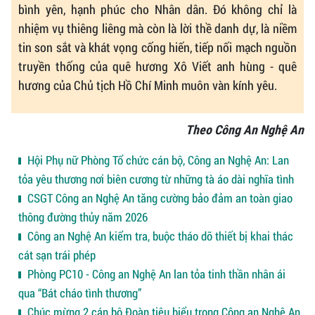
bình yên, hạnh phúc cho Nhân dân. Đó không chỉ là
nhiệm vụ thiêng liêng mà còn là lời thề danh dự, là niềm
tin son sắt và khát vọng cống hiến, tiếp nối mạch nguồn
truyền thống của quê hương Xô Viết anh hùng - quê
hương của Chủ tịch Hồ Chí Minh muôn vàn kính yêu.
Theo Công An Nghệ An
Hội Phụ nữ Phòng Tổ chức cán bộ, Công an Nghệ An: Lan
tỏa yêu thương nơi biên cương từ những tà áo dài nghĩa tình
CSGT Công an Nghệ An tăng cường bảo đảm an toàn giao
thông đường thủy năm 2026
Công an Nghệ An kiểm tra, buộc tháo dỡ thiết bị khai thác
cát sạn trái phép
Phòng PC10 - Công an Nghệ An lan tỏa tinh thần nhân ái
qua “Bát cháo tình thương”
Chúc mừng 2 cán bộ Đoàn tiêu biểu trong Công an Nghệ An