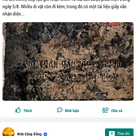
ngày 5/8. Nhiều di vật còn đi kèm, trong đó có một tài liệu giấy vẫn
nhận diện...
Thích
Bình luận
Chia sẻ
Theo dõi
0
Web Cộng Đồng