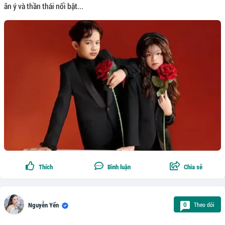
ăn ý và thần thái nổi bật...
Thích
Bình luận
Chia sẻ
Theo dõi
0
Nguyễn Yến