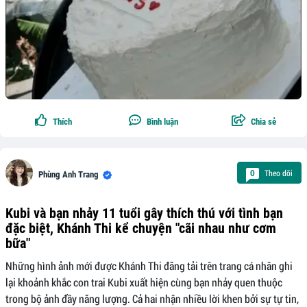
Thích
Bình luận
Chia sẻ
Theo dõi
0
Phùng Anh Trang
Kubi và bạn nhảy 11 tuổi gây thích thú với tình bạn
đặc biệt, Khánh Thi kể chuyện "cãi nhau như cơm
bữa"
Những hình ảnh mới được Khánh Thi đăng tải trên trang cá nhân ghi
lại khoảnh khắc con trai Kubi xuất hiện cùng bạn nhảy quen thuộc
trong bộ ảnh đầy năng lượng. Cả hai nhận nhiều lời khen bởi sự tự tin,