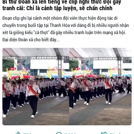
Bí thư Đoàn xã lên tiếng về clip nghi thức Đội gây
tranh cãi: Chỉ là cảnh tập luyện, sẽ chấn chỉnh
Đoạn clip ghi lại cảnh một nhóm đội viên thực hiện động tác di
chuyển trong buổi tập tại Thanh Hóa với dáng đi bị nhiều người nhận
xét là giống kiểu "cà thọt" đã gây nhiều tranh luận trên mạng xã hội.
Đại diện Đoàn xã cho biết đây...