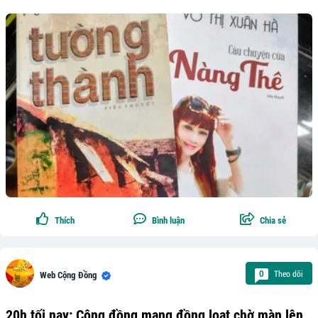
Thích
Bình luận
Chia sẻ
Theo dõi
0
Web Cộng Đồng
20h tối nay: Cộng đồng mạng đồng loạt chờ màn lên