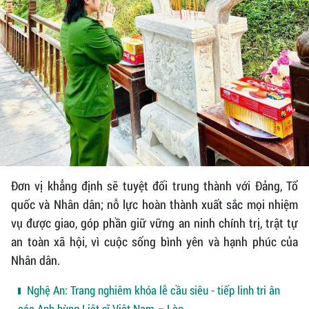
Đơn vị khẳng định sẽ tuyệt đối trung thành với Đảng, Tổ
quốc và Nhân dân; nỗ lực hoàn thành xuất sắc mọi nhiệm
vụ được giao, góp phần giữ vững an ninh chính trị, trật tự
an toàn xã hội, vì cuộc sống bình yên và hạnh phúc của
Nhân dân.
Nghệ An: Trang nghiêm khóa lễ cầu siêu - tiếp linh tri ân
các Anh hùng Liệt sĩ Việt Nam – Lào