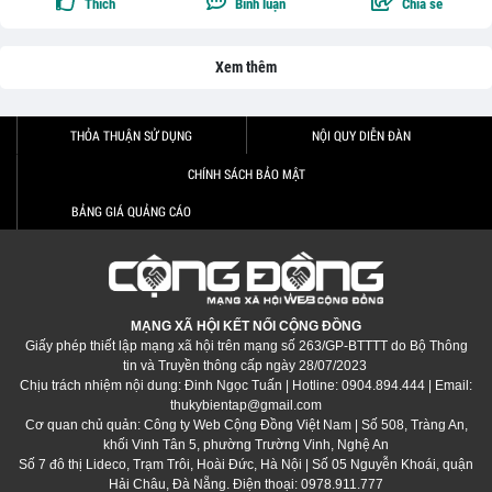
Thích
Bình luận
Chia sẻ
Xem thêm
THỎA THUẬN SỬ DỤNG
NỘI QUY DIỄN ĐÀN
CHÍNH SÁCH BẢO MẬT
BẢNG GIÁ QUẢNG CÁO
MẠNG XÃ HỘI KẾT NỐI CỘNG ĐỒNG
Giấy phép thiết lập mạng xã hội trên mạng số 263/GP-BTTTT do Bộ Thông
tin và Truyền thông cấp ngày 28/07/2023
Chịu trách nhiệm nội dung: Đinh Ngọc Tuấn | Hotline: 0904.894.444 | Email:
thukybientap@gmail.com
Cơ quan chủ quản: Công ty Web Cộng Đồng Việt Nam | Số 508, Tràng An,
khối Vinh Tân 5, phường Trường Vinh, Nghệ An
Số 7 đô thị Lideco, Trạm Trôi, Hoài Đức, Hà Nội | Số 05 Nguyễn Khoái, quận
Hải Châu, Đà Nẵng. Điện thoại: 0978.911.777