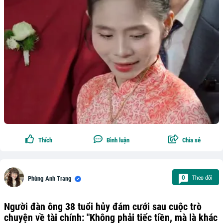
Thích
Bình luận
Chia sẻ
Theo dõi
0
Phùng Anh Trang
Người đàn ông 38 tuổi hủy đám cưới sau cuộc trò
chuyện về tài chính: "Không phải tiếc tiền, mà là khác