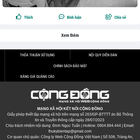
Thích
Bình luận
Chia sẻ
Xem thêm
THỎA THUẬN SỬ DỤNG
NỘI QUY DIỄN ĐÀN
CHÍNH SÁCH BẢO MẬT
BẢNG GIÁ QUẢNG CÁO
MẠNG XÃ HỘI KẾT NỐI CỘNG ĐỒNG
Giấy phép thiết lập mạng xã hội trên mạng số 263/GP-BTTTT do Bộ Thông
tin và Truyền thông cấp ngày 28/07/2023
Chịu trách nhiệm nội dung: Đinh Ngọc Tuấn | Hotline: 0904.894.444 | Email:
thukybientap@gmail.com
Cơ quan chủ quản: Công ty Web Cộng Đồng Việt Nam | Số 508, Tràng An,