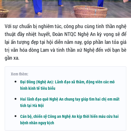
Với sự chuẩn bị nghiêm túc, công phu cùng tinh thần nghệ
thuật đầy nhiệt huyết, Đoàn NTQC Nghệ An kỳ vọng sẽ để
lại ấn tượng đẹp tại hội diễn năm nay, góp phần lan tỏa giá
trị văn hóa dòng Lam và tinh thần xứ Nghệ đến với bạn bè
gần xa.
Xem thêm:
Đại Đồng (Nghệ An): Lãnh đạo xã thăm, động viên các mô
hình kinh tế tiêu biểu
Hai lãnh đạo quê Nghệ An chung tay giúp tìm hai chị em mất
tích tại Hà Nội
Cán bộ, chiến sỹ Công an Nghệ An kịp thời hiến máu cứu hai
bệnh nhân nguy kịch