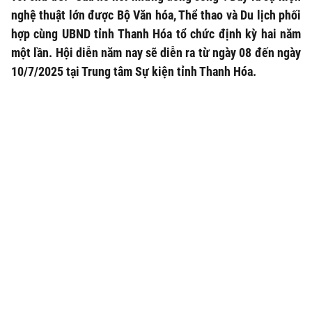
nghệ thuật lớn được Bộ Văn hóa, Thể thao và Du lịch phối
hợp cùng UBND tỉnh Thanh Hóa tổ chức định kỳ hai năm
một lần. Hội diễn năm nay sẽ diễn ra từ ngày 08 đến ngày
10/7/2025 tại Trung tâm Sự kiện tỉnh Thanh Hóa.