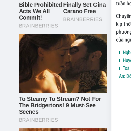
tuần h
Chuyến
kịp thờ
phương 
của ng
Nghệ
Huyệ
Toà 
An: Đó