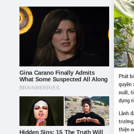
Phát bi
quyền 
xuất, t
dựng nề
Lãnh đ
trường
thiện v