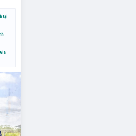
h tại
nh
 Gia