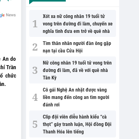
Xót xa nữ công nhân 19 tuổi tử
vong trên đường đi làm, chuyến xe
,
nghĩa tình đưa em trở về quê nhà
u
Tìm thân nhân người đàn ông gặp
nạn tại cầu Cửa Hội
ệ An do
Nữ công nhân 19 tuổi tử vong trên
hí Trần
đường đi làm, đã về với quê nhà
tổ chức
Tân Kỳ
àn.
Cô gái Nghệ An nhặt được vàng
liền mang đến công an tìm người
đánh rơi
Clip đội viên diễu hành kiểu “cà
thọt” gây tranh luận, Hội đồng Đội
Thanh Hóa lên tiếng