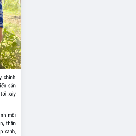
y, chính
iển sản
 tới xây
inh môi
n, thân
ệp xanh,