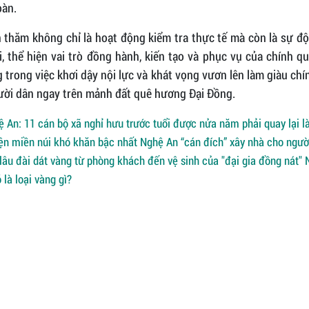
oàn.
 thăm không chỉ là hoạt động kiểm tra thực tế mà còn là sự độ
i, thể hiện vai trò đồng hành, kiến tạo và phục vụ của chính q
trong việc khơi dậy nội lực và khát vọng vươn lên làm giàu ch
ười dân ngay trên mảnh đất quê hương Đại Đồng.
 An: 11 cán bộ xã nghỉ hưu trước tuổi được nửa năm phải quay lại l
n miền núi khó khăn bậc nhất Nghệ An “cán đích” xây nhà cho ngườ
lâu đài dát vàng từ phòng khách đến vệ sinh của "đại gia đồng nát"
 là loại vàng gì?