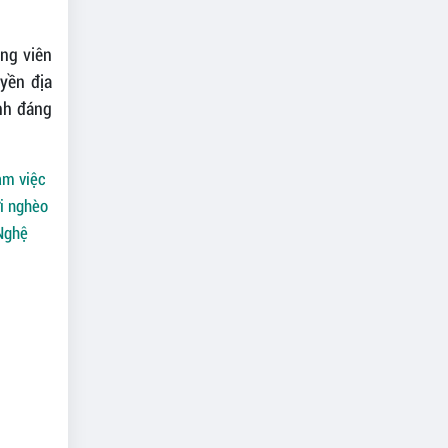
ng viên
uyền địa
ính đáng
àm việc
i nghèo
 Nghệ