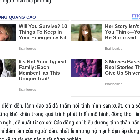
o người dân địa phương.
 điểm đến, lãnh đạo xã đã thăm hỏi tình hình sản xuất, chia s
ững khó khăn trong quá trình phát triển mô hình, đồng thời lắ
n nghị, đề xuất từ cơ sở. Các đồng chí biểu dương tinh thần nă
hĩ dám làm của người dân, nhất là những hộ mạnh dạn áp dụng 
c kỹ thuật vào sản xuất nông nghiệp.