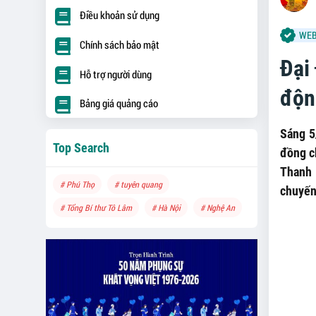
Điều khoản sử dụng
WEB
Chính sách bảo mật
Đại
Hỗ trợ người dùng
động
Bảng giá quảng cáo
Sáng 5
Top Search
đồng c
Thanh 
# Phú Thọ
# tuyên quang
chuyến 
# Tổng Bí thư Tô Lâm
# Hà Nội
# Nghệ An