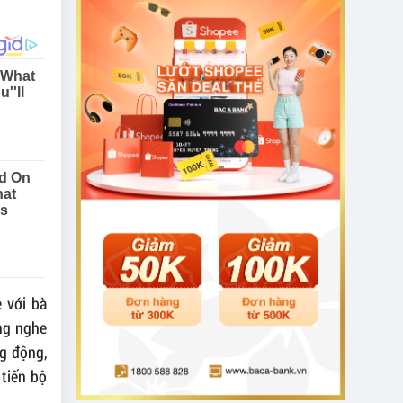
ẻ với bà
ng nghe
ng động,
tiến bộ