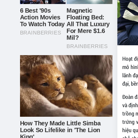
Hoạt đ
mô hìn
lãnh đạ
đại, bề
Đoàn đ
và định
trồng 
trứng v
hiệu qu