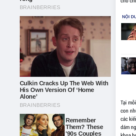
chỗ ch
Tại mỗi
con nh
các kiế
dám ng
khoa họ