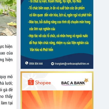
ực hiện
sao của
ớng hiện
 quy mô
hà lưới;
i gà đẻ
cho thấy
 làm tại