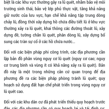
biệt là các khu vực thường gây ra lũ quét, nhằm bảo vệ môi
trường sinh thái, bảo vệ lớp phủ thực vật, tăng khả năng
giữ nước của lưu vực, hạn chế khả năng tập trung dòng
chảy lũ, đồng thời xây dựng hồ chứa điều tiết lũ ở khu vực
thường xảy ra lũ quét, khai thông các đường thoát lũ, xây
dựng đê, tường chắn lũ quét, phân dòng lũ, xây dựng bổ
sung các tràn sự cố ở các hồ chứa nước...
Đối với các biện pháp phi công trình, các địa phương cần
lập bản đồ phân vùng nguy cơ lũ quét (nguy cơ cao; nguy
cơ trung bình và vùng ít có khả năng xảy ra lũ quét). Bản
đồ này là một trong những căn cứ quan trọng để địa
phương đề ra các biện pháp phòng tránh lũ quét; quy
hoạch sử dụng đất hạn chế phát triển trong vùng nguy cơ
lũ quét cao.
Đối với các khu dân cư đã phát triển thiếu quy hoạch trước
đây, các địa phương cần có quy hoạch lại và tái định cư,