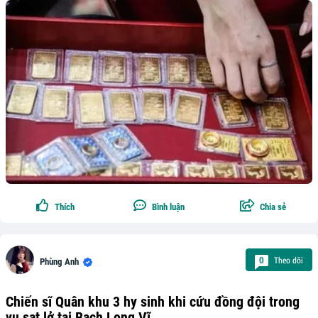
Thích
Bình luận
Chia sẻ
Theo dõi
0
Phùng Anh
Chiến sĩ Quân khu 3 hy sinh khi cứu đồng đội trong
vụ sạt lở tại Bạch Long Vĩ