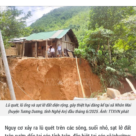
Lũ quét, lũ ống và sạt lở đất diện rộng, gây thiệt hại đáng kể tại xã Nhôn Mai
(huyện Tương Dương, tỉnh Nghệ An) đầu tháng 6/2025. Ảnh: TTXVN phát
Nguy cơ xảy ra lũ quét trên các sông, suối nhỏ, sạt lở đất
trên sườn dốc tại các tỉnh trên, đặc biệt tại các xã/phường: