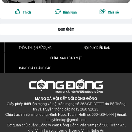
Thích
Bình luận
Chia sẻ
Xem thêm
THỎA THUẬN SỬ DỤNG
NỘI QUY DIỄN ĐÀN
CHÍNH SÁCH BẢO MẬT
BẢNG GIÁ QUẢNG CÁO
MẠNG XÃ HỘI KẾT NỐI CỘNG ĐỒNG
Giấy phép thiết lập mạng xã hội trên mạng số 263/GP-BTTTT do Bộ Thông
tin và Truyền thông cấp ngày 28/07/2023
Chịu trách nhiệm nội dung: Đinh Ngọc Tuấn | Hotline: 0904.894.444 | Email:
thukybientap@gmail.com
Cơ quan chủ quản: Công ty Web Cộng Đồng Việt Nam | Số 508, Tràng An,
khối Vinh Tân 5, phường Trường Vinh, Nghệ An