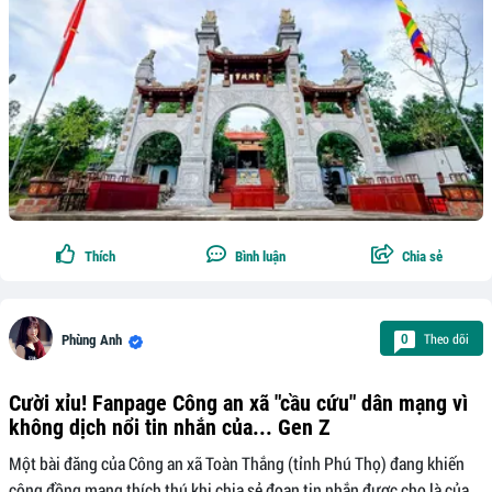
Thích
Bình luận
Chia sẻ
Theo dõi
0
Phùng Anh
Cười xỉu! Fanpage Công an xã "cầu cứu" dân mạng vì
không dịch nổi tin nhắn của... Gen Z
Một bài đăng của Công an xã Toàn Thắng (tỉnh Phú Thọ) đang khiến
cộng đồng mạng thích thú khi chia sẻ đoạn tin nhắn được cho là của