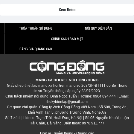
Xem thêm
THỎA THUẬN SỬ DỤNG
NỘI QUY DIỄN ĐÀN
CHÍNH SÁCH BẢO MẬT
BẢNG GIÁ QUẢNG CÁO
MẠNG XÃ HỘI KẾT NỐI CỘNG ĐỒNG
Giấy phép thiết lập mạng xã hội trên mạng số 263/GP-BTTTT do Bộ Thông
tin và Truyền thông cấp ngày 28/07/2023
Chịu trách nhiệm nội dung: Đinh Ngọc Tuấn | Hotline: 0904.894.444 | Email:
thukybientap@gmail.com
Cơ quan chủ quản: Công ty Web Cộng Đồng Việt Nam | Số 508, Tràng An,
khối Vinh Tân 5, phường Trường Vinh, Nghệ An
Số 7 đô thị Lideco, Trạm Trôi, Hoài Đức, Hà Nội | Số 05 Nguyễn Khoái, quận
Hải Châu, Đà Nẵng. Điện thoại: 0978.911.777
Đơn vị Truyền thông - Quảng cáo