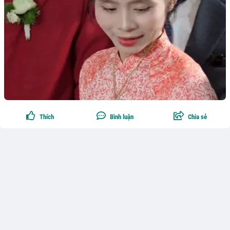
Thích
Bình luận
Chia sẻ
Theo dõi
0
Phùng Anh Trang
Người đàn ông 38 tuổi hủy đám cưới sau cuộc trò
chuyện về tài chính: "Không phải tiếc tiền, mà là khác
quan điểm hôn nhân"
Một bài chia sẻ đang thu hút nhiều ý kiến trên mạng xã hội kể về quyết