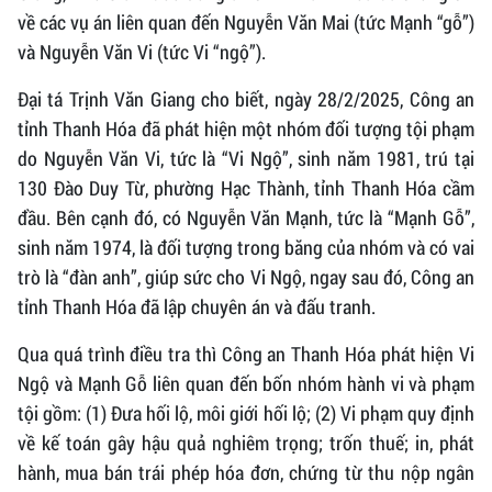
về các vụ án liên quan đến Nguyễn Văn Mai (tức Mạnh “gỗ”)
và Nguyễn Văn Vi (tức Vi “ngộ”).
Đại tá Trịnh Văn Giang cho biết, ngày 28/2/2025, Công an
tỉnh Thanh Hóa đã phát hiện một nhóm đối tượng tội phạm
do Nguyễn Văn Vi, tức là “Vi Ngộ”, sinh năm 1981, trú tại
130 Đào Duy Từ, phường Hạc Thành, tỉnh Thanh Hóa cầm
đầu. Bên cạnh đó, có Nguyễn Văn Mạnh, tức là “Mạnh Gỗ”,
sinh năm 1974, là đối tượng trong băng của nhóm và có vai
trò là “đàn anh”, giúp sức cho Vi Ngộ, ngay sau đó, Công an
tỉnh Thanh Hóa đã lập chuyên án và đấu tranh.
Qua quá trình điều tra thì Công an Thanh Hóa phát hiện Vi
Ngộ và Mạnh Gỗ liên quan đến bốn nhóm hành vi và phạm
tội gồm: (1) Đưa hối lộ, môi giới hối lộ; (2) Vi phạm quy định
về kế toán gây hậu quả nghiêm trọng; trốn thuế; in, phát
hành, mua bán trái phép hóa đơn, chứng từ thu nộp ngân