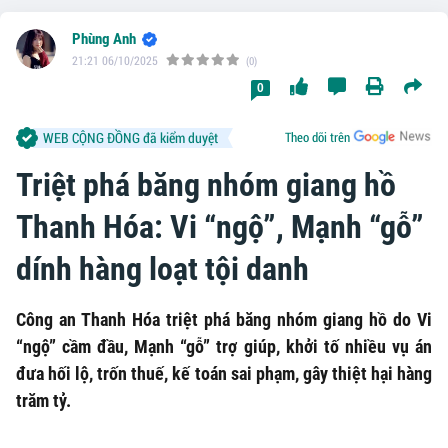
Phùng Anh
21:21 06/10/2025
(0)
0
WEB CỘNG ĐỒNG đã kiểm duyệt
Theo dõi trên
Triệt phá băng nhóm giang hồ
Thanh Hóa: Vi “ngộ”, Mạnh “gỗ”
dính hàng loạt tội danh
Công an Thanh Hóa triệt phá băng nhóm giang hồ do Vi
“ngộ” cầm đầu, Mạnh “gỗ” trợ giúp, khởi tố nhiều vụ án
đưa hối lộ, trốn thuế, kế toán sai phạm, gây thiệt hại hàng
trăm tỷ.