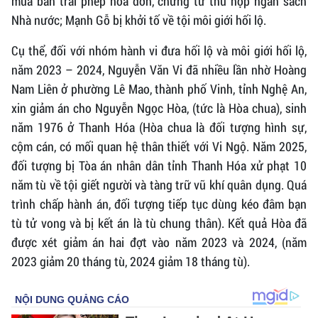
mua bán trái phép hóa đơn, chứng từ thu nộp ngân sách
Nhà nước; Mạnh Gỗ bị khởi tố về tội môi giới hối lộ.
Cụ thể, đối với nhóm hành vi đưa hối lộ và môi giới hối lộ,
năm 2023 – 2024, Nguyễn Văn Vi đã nhiều lần nhờ Hoàng
Nam Liên ở phường Lê Mao, thành phố Vinh, tỉnh Nghệ An,
xin giảm án cho Nguyễn Ngọc Hòa, (tức là Hòa chua), sinh
năm 1976 ở Thanh Hóa (Hòa chua là đối tượng hình sự,
cộm cán, có mối quan hệ thân thiết với Vi Ngộ. Năm 2025,
đối tượng bị Tòa án nhân dân tỉnh Thanh Hóa xử phạt 10
năm tù về tội giết người và tàng trữ vũ khí quân dụng. Quá
trình chấp hành án, đối tượng tiếp tục dùng kéo đâm bạn
tù tử vong và bị kết án là tù chung thân). Kết quả Hòa đã
được xét giảm án hai đợt vào năm 2023 và 2024, (năm
2023 giảm 20 tháng tù, 2024 giảm 18 tháng tù).