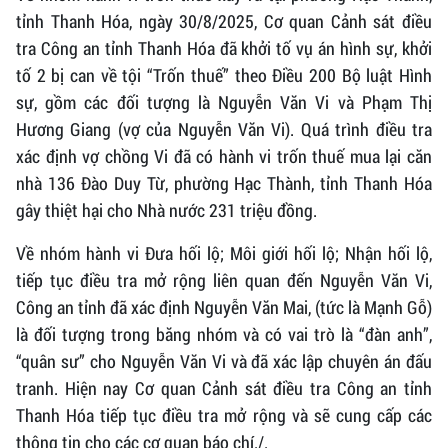
tỉnh Thanh Hóa, ngày 30/8/2025, Cơ quan Cảnh sát điều
tra Công an tỉnh Thanh Hóa đã khởi tố vụ án hình sự, khởi
tố 2 bị can về tội “Trốn thuế” theo Điều 200 Bộ luật Hình
sự, gồm các đối tượng là Nguyễn Văn Vi và Phạm Thị
Hương Giang (vợ của Nguyễn Văn Vi). Quá trình điều tra
xác định vợ chồng Vi đã có hành vi trốn thuế mua lại căn
nhà 136 Đào Duy Từ, phường Hạc Thành, tỉnh Thanh Hóa
gây thiệt hại cho Nhà nước 231 triệu đồng.
Về nhóm hành vi Đưa hối lộ; Môi giới hối lộ; Nhận hối lộ,
tiếp tục điều tra mở rộng liên quan đến Nguyễn Văn Vi,
Công an tỉnh đã xác định Nguyễn Văn Mai, (tức là Mạnh Gỗ)
là đối tượng trong băng nhóm và có vai trò là “đàn anh”,
“quân sư” cho Nguyễn Văn Vi và đã xác lập chuyên án đấu
tranh. Hiện nay Cơ quan Cảnh sát điều tra Công an tỉnh
Thanh Hóa tiếp tục điều tra mở rộng và sẽ cung cấp các
thông tin cho các cơ quan báo chí./.