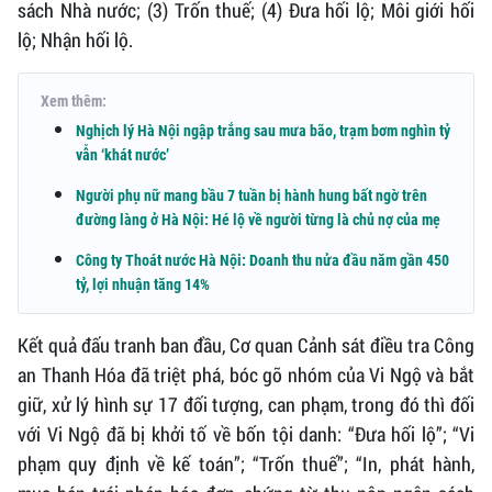
sách Nhà nước; (3) Trốn thuế; (4) Đưa hối lộ; Môi giới hối
lộ; Nhận hối lộ.
Xem thêm:
Nghịch lý Hà Nội ngập trắng sau mưa bão, trạm bơm nghìn tỷ
vẫn ‘khát nước’
Người phụ nữ mang bầu 7 tuần bị hành hung bất ngờ trên
đường làng ở Hà Nội: Hé lộ về người từng là chủ nợ của mẹ
Công ty Thoát nước Hà Nội: Doanh thu nửa đầu năm gần 450
tỷ, lợi nhuận tăng 14%
Kết quả đấu tranh ban đầu, Cơ quan Cảnh sát điều tra Công
an Thanh Hóa đã triệt phá, bóc gỡ nhóm của Vi Ngộ và bắt
giữ, xử lý hình sự 17 đối tượng, can phạm, trong đó thì đối
với Vi Ngộ đã bị khởi tố về bốn tội danh: “Đưa hối lộ”; “Vi
phạm quy định về kế toán”; “Trốn thuế”; “In, phát hành,