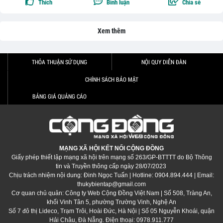
Thích
Bình luận
Chia sẻ
Xem thêm
THỎA THUẬN SỬ DỤNG
NỘI QUY DIỄN ĐÀN
CHÍNH SÁCH BẢO MẬT
BẢNG GIÁ QUẢNG CÁO
MẠNG XÃ HỘI KẾT NỐI CỘNG ĐỒNG
Giấy phép thiết lập mạng xã hội trên mạng số 263/GP-BTTTT do Bộ Thông
tin và Truyền thông cấp ngày 28/07/2023
Chịu trách nhiệm nội dung: Đinh Ngọc Tuấn | Hotline: 0904.894.444 | Email:
thukybientap@gmail.com
Cơ quan chủ quản: Công ty Web Cộng Đồng Việt Nam | Số 508, Tràng An,
khối Vinh Tân 5, phường Trường Vinh, Nghệ An
Số 7 đô thị Lideco, Trạm Trôi, Hoài Đức, Hà Nội | Số 05 Nguyễn Khoái, quận
Hải Châu, Đà Nẵng. Điện thoại: 0978.911.777