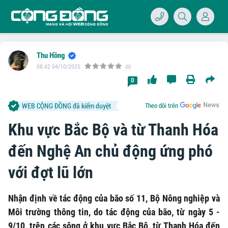
Thu Hồng
08:42 04/10/2025
(0)
0
4/07/LOGO-
WEB CỘNG ĐỒNG đã kiểm duyệt
Theo dõi trên
Khu vực Bắc Bộ và từ Thanh Hóa
đến Nghệ An chủ động ứng phó
với đợt lũ lớn
Nhận định về tác động của bão số 11, Bộ Nông nghiệp và
Môi trường thông tin, do tác động của bão, từ ngày 5 -
9/10, trên các sông ở khu vực Bắc Bộ, từ Thanh Hóa đến