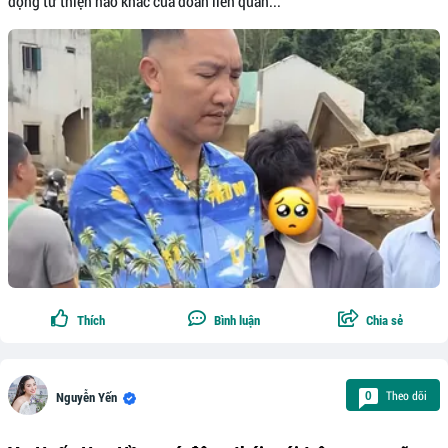
động từ thiện nào khác của đoàn liên quan...
Thích
Bình luận
Chia sẻ
Theo dõi
0
Nguyễn Yến