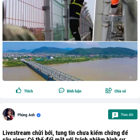
Thích
Bình luận
Chia sẻ
Theo dõi
0
Phùng Anh
Livestream chửi bới, tung tin chưa kiểm chứng để
câu view: Có thể đối mặt với trách nhiệm hình sự