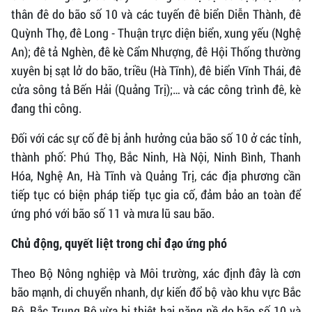
thân đê do bão số 10 và các tuyến đê biển Diễn Thành, đê
Quỳnh Thọ, đê Long - Thuận trực diện biển, xung yếu (Nghệ
An); đê tả Nghèn, đê kè Cẩm Nhượng, đê Hội Thống thường
xuyên bị sạt lở do bão, triều (Hà Tĩnh), đê biển Vĩnh Thái, đê
cửa sông tả Bến Hải (Quảng Trị);… và các công trình đê, kè
đang thi công.
Đối với các sự cố đê bị ảnh hưởng của bão số 10 ở các tỉnh,
thành phố: Phú Thọ, Bắc Ninh, Hà Nội, Ninh Bình, Thanh
Hóa, Nghệ An, Hà Tĩnh và Quảng Trị, các địa phương cần
tiếp tục có biện pháp tiếp tục gia cố, đảm bảo an toàn để
ứng phó với bão số 11 và mưa lũ sau bão.
Chủ động, quyết liệt trong chỉ đạo ứng phó
Theo Bộ Nông nghiệp và Môi trường, xác định đây là cơn
bão mạnh, di chuyển nhanh, dự kiến đổ bộ vào khu vực Bắc
Bộ, Bắc Trung Bộ vừa bị thiệt hại nặng nề do bão số 10 và