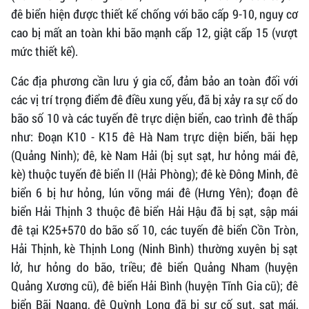
đê biển hiện được thiết kế chống với bão cấp 9-10, nguy cơ
cao bị mất an toàn khi bão mạnh cấp 12, giật cấp 15 (vượt
mức thiết kế).
Các địa phương cần lưu ý gia cố, đảm bảo an toàn đối với
các vị trí trọng điểm đê điều xung yếu, đã bị xảy ra sự cố do
bão số 10 và các tuyến đê trực diện biển, cao trình đê thấp
như: Đoạn K10 - K15 đê Hà Nam trực diện biển, bãi hẹp
(Quảng Ninh); đê, kè Nam Hải (bị sụt sạt, hư hỏng mái đê,
kè) thuộc tuyến đê biển II (Hải Phòng); đê kè Đông Minh, đê
biển 6 bị hư hỏng, lún võng mái đê (Hưng Yên); đoạn đê
biển Hải Thịnh 3 thuộc đê biển Hải Hậu đã bị sạt, sập mái
đê tại K25+570 do bão số 10, các tuyến đê biển Cồn Tròn,
Hải Thịnh, kè Thịnh Long (Ninh Bình) thường xuyên bị sạt
lở, hư hỏng do bão, triều; đê biển Quảng Nham (huyện
Quảng Xương cũ), đê biển Hải Bình (huyện Tĩnh Gia cũ); đê
biển Bãi Ngang, đê Quỳnh Long đã bị sự cố sụt, sạt mái,