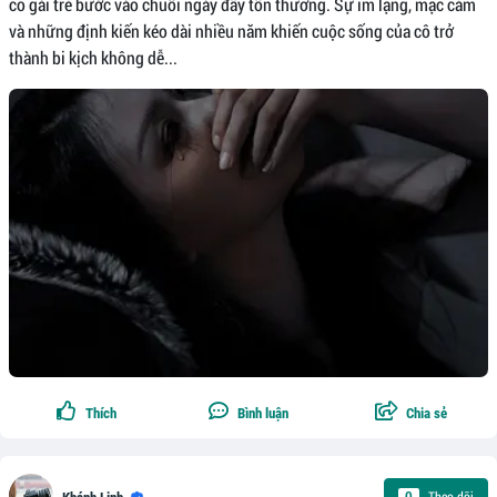
cô gái trẻ bước vào chuỗi ngày đầy tổn thương. Sự im lặng, mặc cảm
và những định kiến kéo dài nhiều năm khiến cuộc sống của cô trở
thành bi kịch không dễ...
Thích
Bình luận
Chia sẻ
Theo dõi
0