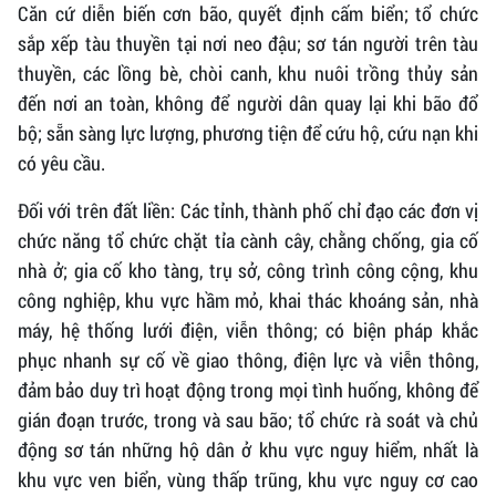
Căn cứ diễn biến cơn bão, quyết định cấm biển; tổ chức
sắp xếp tàu thuyền tại nơi neo đậu; sơ tán người trên tàu
thuyền, các lồng bè, chòi canh, khu nuôi trồng thủy sản
đến nơi an toàn, không để người dân quay lại khi bão đổ
bộ; sẵn sàng lực lượng, phương tiện để cứu hộ, cứu nạn khi
có yêu cầu.
Đối với trên đất liền: Các tỉnh, thành phố chỉ đạo các đơn vị
chức năng tổ chức chặt tỉa cành cây, chằng chống, gia cố
nhà ở; gia cố kho tàng, trụ sở, công trình công cộng, khu
công nghiệp, khu vực hầm mỏ, khai thác khoáng sản, nhà
máy, hệ thống lưới điện, viễn thông; có biện pháp khắc
phục nhanh sự cố về giao thông, điện lực và viễn thông,
đảm bảo duy trì hoạt động trong mọi tình huống, không để
gián đoạn trước, trong và sau bão; tổ chức rà soát và chủ
động sơ tán những hộ dân ở khu vực nguy hiểm, nhất là
khu vực ven biển, vùng thấp trũng, khu vực nguy cơ cao