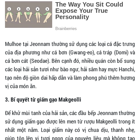
Mulhoe tại Jeonnam thường sử dụng các loại cá đặc trưng
của địa phương như cá bơn (Gwang-eo), cá tráp (Domi) và
cá bơn cát (Seodae). Bên cạnh đó, nhiều quán còn bổ sung
các loại hải sản tươi như bào ngư, hải sâm hay mực Hanchi,
tạo nên độ giòn dai hấp dẫn và làm phong phú thêm hương
vị của món ăn.
3. Bí quyết từ giấm gạo Makgeolli
Để khử mùi tanh của hải sản, các đầu bếp Jeonnam thường
sử dụng giấm gạo được lên men từ rượu Makgeolli trong ít
nhất một năm. Loại giấm này có vị chua dịu, thanh nhẹ,
giúp tôn lên vị tươi ngon của nguyên liệu mà không tạo