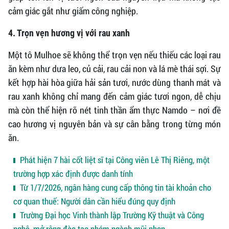
cảm giác gắt như giấm công nghiệp.
4. Trọn vẹn hương vị với rau xanh
Một tô Mulhoe sẽ không thể trọn vẹn nếu thiếu các loại rau
ăn kèm như dưa leo, củ cải, rau cải non và lá mè thái sợi. Sự
kết hợp hài hòa giữa hải sản tươi, nước dùng thanh mát và
rau xanh không chỉ mang đến cảm giác tươi ngon, dễ chịu
mà còn thể hiện rõ nét tinh thần ẩm thực Namdo – nơi đề
cao hương vị nguyên bản và sự cân bằng trong từng món
ăn.
Phát hiện 7 hài cốt liệt sĩ tại Công viên Lê Thị Riêng, một
trường hợp xác định được danh tính
Từ 1/7/2026, ngân hàng cung cấp thông tin tài khoản cho
cơ quan thuế: Người dân cần hiểu đúng quy định
Trường Đại học Vinh thành lập Trường Kỹ thuật và Công
nghệ, mở rộng đào tạo nhóm ngành mũi nhọn