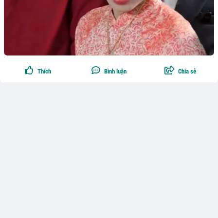
Thích
Bình luận
Chia sẻ
Theo dõi
0
Phùng Anh Trang
Người đàn ông 38 tuổi hủy đám cưới sau cuộc trò
chuyện về tài chính: "Không phải tiếc tiền, mà là khác
quan điểm hôn nhân"
Một bài chia sẻ đang thu hút nhiều ý kiến trên mạng xã hội kể về quyết
định hủy đám cưới của một người đàn ông 38 tuổi, dù bạn gái được
anh nhận xét là xinh đẹp và cả hai đã có 6 tháng tìm hiểu.