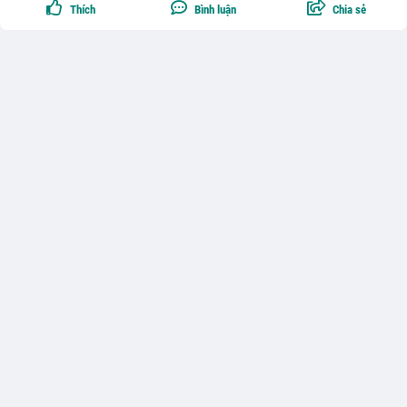
Thích
Bình luận
Chia sẻ
Theo dõi
0
Phùng Anh Trang
Người đàn ông 38 tuổi hủy đám cưới sau cuộc trò
chuyện về tài chính: "Không phải tiếc tiền, mà là khác
quan điểm hôn nhân"
Một bài chia sẻ đang thu hút nhiều ý kiến trên mạng xã hội kể về quyết
định hủy đám cưới của một người đàn ông 38 tuổi, dù bạn gái được
anh nhận xét là xinh đẹp và cả hai đã có 6 tháng tìm hiểu.