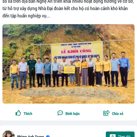
số xã trên địa bàn Nghệ An triển khai nhiều hoạt động hướng về cơ sở,
từ hỗ trợ xây dựng Nhà Đại đoàn kết cho hộ có hoàn cảnh khó khăn
đến tập huấn nghiệp vụ...
Thích
Bình luận
Chia sẻ
Theo dõi
0
Phùng Anh Trang