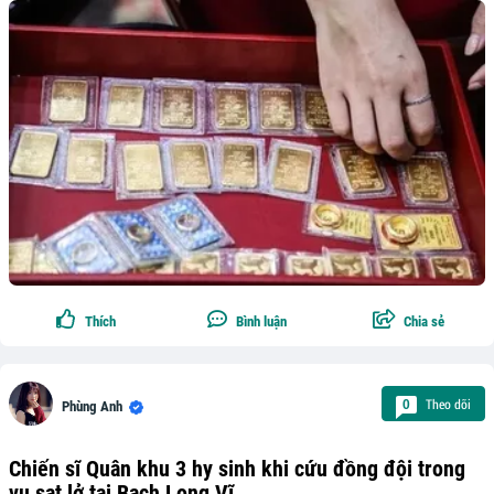
Thích
Bình luận
Chia sẻ
Theo dõi
0
Phùng Anh
Chiến sĩ Quân khu 3 hy sinh khi cứu đồng đội trong
vụ sạt lở tại Bạch Long Vĩ