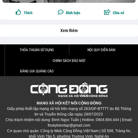
Thích
Bình luận
Chia sẻ
Xem thêm
THỎA THUẬN SỬ DỤNG
NỘI QUY DIỄN ĐÀN
CHÍNH SÁCH BẢO MẬT
BẢNG GIÁ QUẢNG CÁO
MẠNG XÃ HỘI KẾT NỐI CỘNG ĐỒNG
Giấy phép thiết lập mạng xã hội trên mạng số 263/GP-BTTTT do Bộ Thông
tin và Truyền thông cấp ngày 28/07/2023
Chịu trách nhiệm nội dung: Đinh Ngọc Tuấn | Hotline: 0904.894.444 | Email:
thukybientap@gmail.com
Cơ quan chủ quản: Công ty Web Cộng Đồng Việt Nam | Số 508, Tràng An,
khối Vinh Tân 5, phường Trường Vinh, Nghệ An