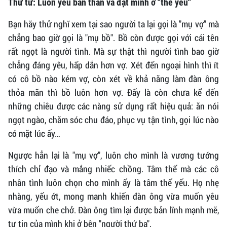
Thứ tư: Luôn yêu bản thân và đặt mình ở "thế yếu"
Bạn hãy thử nghĩ xem tại sao người ta lại gọi là "mụ vợ" mà
chẳng bao giờ gọi là "mụ bồ". Bồ còn được gọi với cái tên
rất ngọt là người tình. Mà sự thật thì người tình bao giờ
chẳng đáng yêu, hấp dẫn hơn vợ. Xét đến ngoại hình thì ít
có cô bồ nào kém vợ, còn xét về khả năng làm đàn ông
thỏa mãn thì bồ luôn hơn vợ. Đấy là còn chưa kể đến
những chiêu được các nàng sử dụng rất hiệu quả: ăn nói
ngọt ngào, chăm sóc chu đáo, phục vụ tận tình, gọi lúc nào
có mặt lúc ấy…
Ngược hẳn lại là "mụ vợ", luôn cho mình là vương tướng
thích chỉ đạo và mắng nhiếc chồng. Tâm thế mà các cô
nhân tình luôn chọn cho mình ấy là tâm thế yếu. Họ nhẹ
nhàng, yếu ớt, mong manh khiến đàn ông vừa muốn yêu
vừa muốn che chở. Đàn ông tìm lại được bản lĩnh mạnh mẽ,
tự tin của mình khi ở bên "người thứ ba".