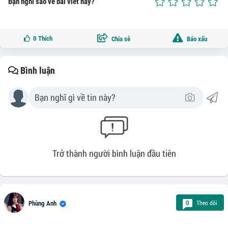
Bạn nghĩ sao về bài viết này?
0
Thích
Chia sẻ
Báo xấu
Bình luận
Trở thành người bình luận đầu tiên
Theo dõi
0
Phùng Anh