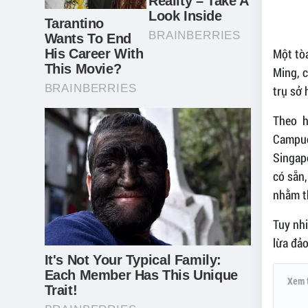
Một tòa
Ming, 
trụ sở 
Theo h
Campuc
Singap
có sẵn,
nhằm t
Tuy nhi
lừa đảo
Xem 