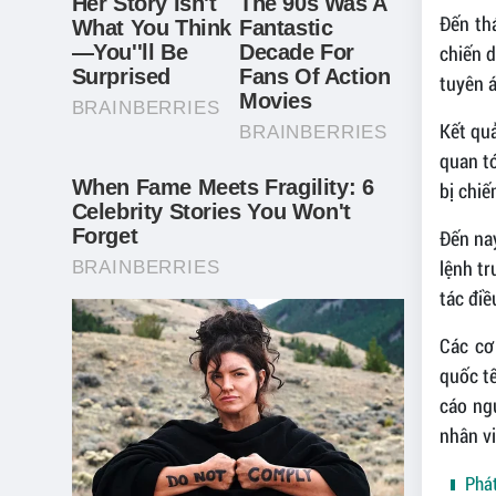
Đến th
chiến d
tuyên á
Kết quả
quan tớ
bị chiế
Đến nay
lệnh tr
tác điề
Các cơ
quốc t
cáo ng
nhân vi
Phát