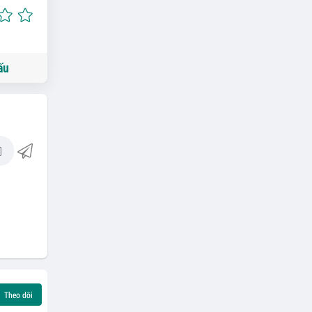
ấu
Theo dõi