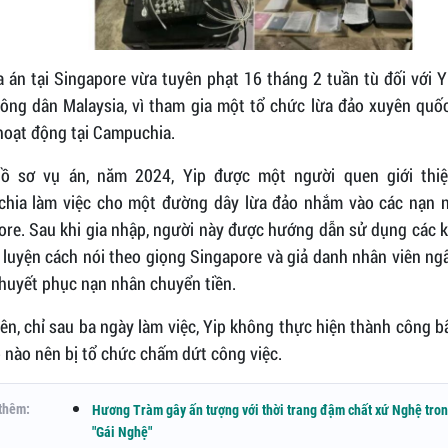
 án tại Singapore vừa tuyên phạt 16 tháng 2 tuần tù đối với 
công dân Malaysia, vì tham gia một tổ chức lừa đảo xuyên quốc
hoạt động tại Campuchia.
ồ sơ vụ án, năm 2024, Yip được một người quen giới thi
hia làm việc cho một đường dây lừa đảo nhắm vào các nạn n
ore. Sau khi gia nhập, người này được hướng dẫn sử dụng các k
 luyện cách nói theo giọng Singapore và giả danh nhân viên n
huyết phục nạn nhân chuyển tiền.
ên, chỉ sau ba ngày làm việc, Yip không thực hiện thành công b
 nào nên bị tổ chức chấm dứt công việc.
thêm:
Hương Tràm gây ấn tượng với thời trang đậm chất xứ Nghệ tro
"Gái Nghệ"