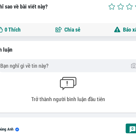
ĩ sao về bài viết này?
0
Thích
Chia sẻ
Báo x
h luận
Trở thành người bình luận đầu tiên
0
hùng Anh