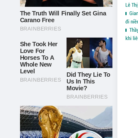
Lê Thị
Gian 
đi niề
Thầy
khi li