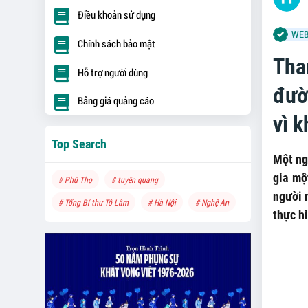
Điều khoản sử dụng
WEB
Chính sách bảo mật
Tha
Hỗ trợ người dùng
đườ
Bảng giá quảng cáo
vì 
Top Search
Một ng
gia mộ
# Phú Thọ
# tuyên quang
người n
# Tổng Bí thư Tô Lâm
# Hà Nội
# Nghệ An
thực hi