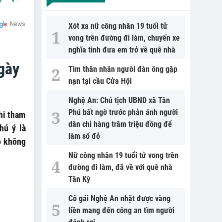
Xót xa nữ công nhân 19 tuổi tử
vong trên đường đi làm, chuyến xe
nghĩa tình đưa em trở về quê nhà
gày
Tìm thân nhân người đàn ông gặp
nạn tại cầu Cửa Hội
Nghệ An: Chủ tịch UBND xã Tân
Phú bất ngờ trước phản ánh người
hi tham
dân chi hàng trăm triệu đồng để
hú ý là
làm sổ đỏ
do không
Nữ công nhân 19 tuổi tử vong trên
đường đi làm, đã về với quê nhà
Tân Kỳ
Cô gái Nghệ An nhặt được vàng
liền mang đến công an tìm người