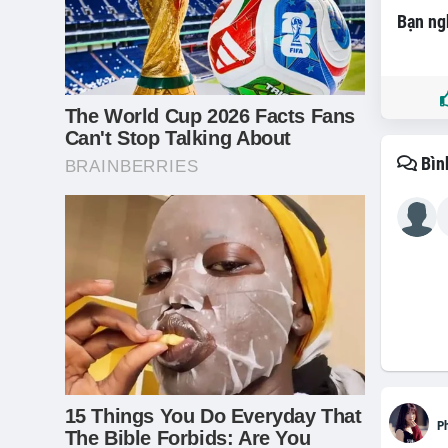
Bạn ngh
Bìn
P