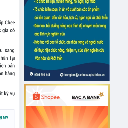
Yip Chee
 gia có
ệu sang
hân tại
ịch bản
gân hàng
ất kỳ vụ
ng MV