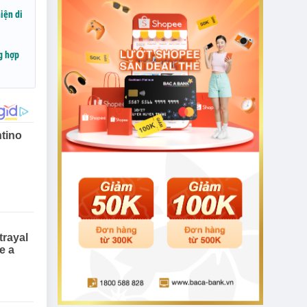
iện di
ng hợp