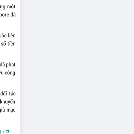
ong một
apore đã
.
uộc liên
 số tiền
 đã phát
 vụ công
đối tác
 khuyến
giả mạo
g viên