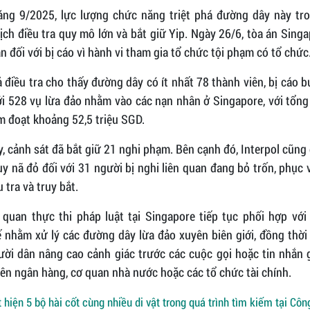
áng 9/2025, lực lượng chức năng triệt phá đường dây này tr
ịch điều tra quy mô lớn và bắt giữ Yip. Ngày 26/6, tòa án Sing
n đối với bị cáo vì hành vi tham gia tổ chức tội phạm có tổ chức
 điều tra cho thấy đường dây có ít nhất 78 thành viên, bị cáo b
i 528 vụ lừa đảo nhằm vào các nạn nhân ở Singapore, với tổng
m đoạt khoảng 52,5 triệu SGD.
, cảnh sát đã bắt giữ 21 nghi phạm. Bên cạnh đó, Interpol cũng
uy nã đỏ đối với 31 người bị nghi liên quan đang bỏ trốn, phục
u tra và truy bắt.
 quan thực thi pháp luật tại Singapore tiếp tục phối hợp với 
ế nhằm xử lý các đường dây lừa đảo xuyên biên giới, đồng thời
ười dân nâng cao cảnh giác trước các cuộc gọi hoặc tin nhắn 
ên ngân hàng, cơ quan nhà nước hoặc các tổ chức tài chính.
 hiện 5 bộ hài cốt cùng nhiều di vật trong quá trình tìm kiếm tại Côn