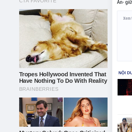
An- gi
Xem 