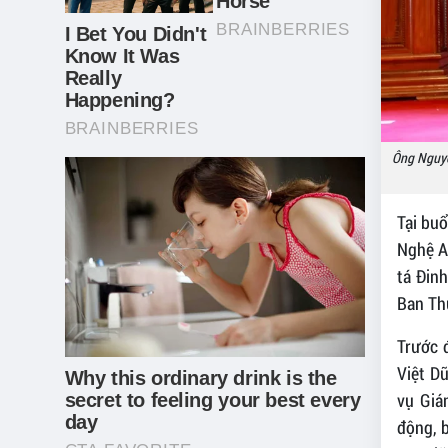
Ông Nguyễ
Tại buổ
Nghệ A
tá Đin
Ban Th
Trước 
Việt D
vụ Giá
động, 