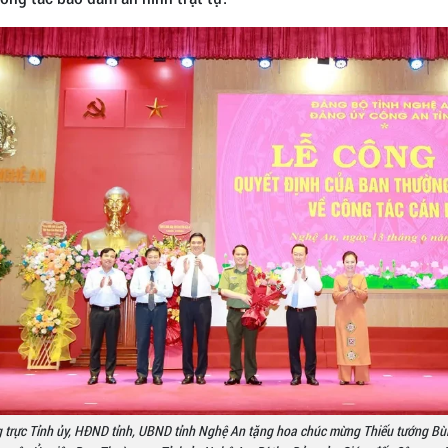
 trực Tỉnh ủy, HĐND tỉnh, UBND tỉnh Nghệ An tặng hoa chúc mừng Thiếu tướng Bù