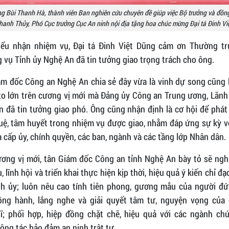
g Bùi Thanh Hà, thành viên Ban nghiên cứu chuyên đề giúp việc Bộ trưởng và đồng
anh Thủy, Phó Cục trưởng Cục An ninh nội địa tặng hoa chúc mừng Đại tá Đinh Vi
iểu nhận nhiệm vụ, Đại tá Đinh Việt Dũng cảm ơn Thường tr
vụ Tỉnh ủy Nghệ An đã tin tưởng giao trọng trách cho ông.
ám đốc Công an Nghệ An chia sẻ đây vừa là vinh dự song cũng l
to lớn trên cương vị mới mà Đảng ủy Công an Trung ương, Lãnh
 đã tin tưởng giao phó. Ông cũng nhận định là cơ hội để phát
tuệ, tâm huyết trong nhiệm vụ được giao, nhằm đáp ứng sự kỳ v
 cấp ủy, chính quyền, các ban, ngành và các tầng lớp Nhân dân.
ương vị mới, tân Giám đốc Công an tỉnh Nghệ An bày tỏ sẽ ngh
u, lĩnh hội và triển khai thực hiện kịp thời, hiệu quả ý kiến chỉ đạ
nh ủy; luôn nêu cao tính tiên phong, gương mẫu của người đứ
ồng hành, lắng nghe và giải quyết tâm tư, nguyện vọng của 
sĩ; phối hợp, hiệp đồng chặt chẽ, hiệu quả với các ngành ch
ông tác bảo đảm an ninh trật tự.