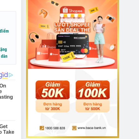
 điểm
tặng
n dân