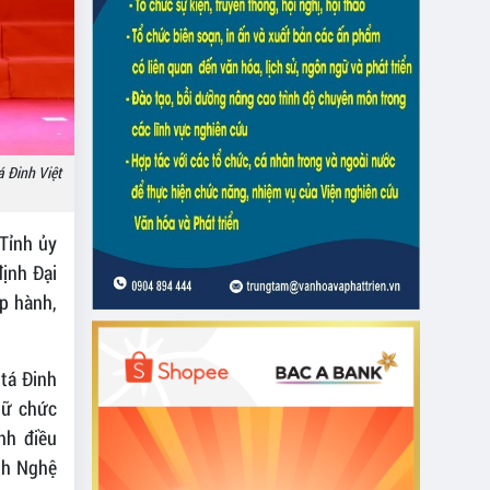
 Đinh Việt
 Tỉnh ủy
ịnh Đại
p hành,
tá Đinh
iữ chức
nh điều
nh Nghệ