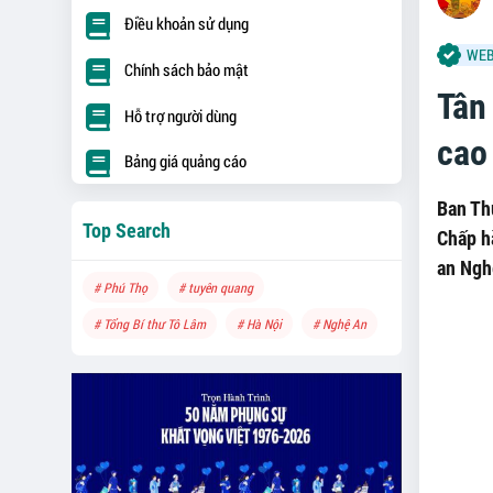
Điều khoản sử dụng
WEB
Chính sách bảo mật
Tân
Hỗ trợ người dùng
cao
Bảng giá quảng cáo
Ban Th
Top Search
Chấp h
an Ngh
# Phú Thọ
# tuyên quang
# Tổng Bí thư Tô Lâm
# Hà Nội
# Nghệ An