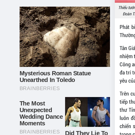
Thiếu tướn
Đoàn Th
Phát b
Thường 
Tân Gi
nhiệm 
Công an
đa trí 
yêu của
Trên c
tiếp th
thư Tỉ
luôn đ
chiến 
trong c