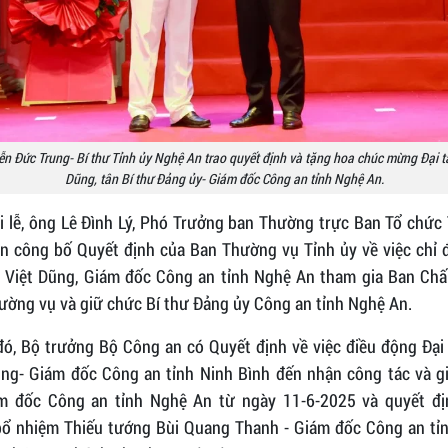
n Đức Trung- Bí thư Tỉnh ủy Nghệ An trao quyết định và tặng hoa chúc mừng Đại tá
Dũng, tân Bí thư Đảng ủy- Giám đốc Công an tỉnh Nghệ An.
i lễ, ông Lê Đình Lý, Phó Trưởng ban Thường trực Ban Tổ chức
n công bố Quyết định của Ban Thường vụ Tỉnh ủy về việc chỉ đ
h Việt Dũng, Giám đốc Công an tỉnh Nghệ An tham gia Ban Chấ
ường vụ và giữ chức Bí thư Đảng ủy Công an tỉnh Nghệ An.
đó, Bộ trưởng Bộ Công an có Quyết định về việc điều động Đại 
ũng- Giám đốc Công an tỉnh Ninh Bình đến nhận công tác và g
m đốc Công an tỉnh Nghệ An từ ngày 11-6-2025 và quyết đị
bổ nhiệm Thiếu tướng Bùi Quang Thanh - Giám đốc Công an tỉ