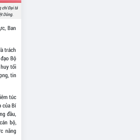
 chí Đại tá
ệt Dũng.
ực, Ban
à trách
 đạo Bộ
 huy tối
ọng, tin
iêm túc
o của Bí
ng đầu,
cán bộ,
ức năng