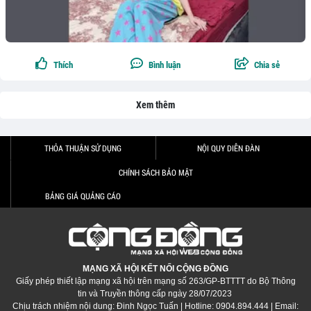
Thích
Bình luận
Chia sẻ
Xem thêm
THỎA THUẬN SỬ DỤNG
NỘI QUY DIỄN ĐÀN
CHÍNH SÁCH BẢO MẬT
BẢNG GIÁ QUẢNG CÁO
MẠNG XÃ HỘI KẾT NỐI CỘNG ĐỒNG
Giấy phép thiết lập mạng xã hội trên mạng số 263/GP-BTTTT do Bộ Thông
tin và Truyền thông cấp ngày 28/07/2023
Chịu trách nhiệm nội dung: Đinh Ngọc Tuấn | Hotline: 0904.894.444 | Email: