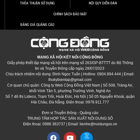
THỎA THUẬN SỬ DỤNG
NỘI QUY DIỄN ĐÀN
CHÍNH SÁCH BẢO MẬT
BẢNG GIÁ QUẢNG CÁO
MẠNG XÃ HỘI KẾT NỐI CỘNG ĐỒNG
Giấy phép thiết lập mạng xã hội trên mạng số 263/GP-BTTTT do Bộ Thông
tin và Truyền thông cấp ngày 28/07/2023
Chịu trách nhiệm nội dung: Đinh Ngọc Tuấn | Hotline: 0904.894.444 | Email:
thukybientap@gmail.com
Cơ quan chủ quản: Công ty Web Cộng Đồng Việt Nam | Số 508, Tràng An,
khối Vinh Tân 5, phường Trường Vinh, Nghệ An
Số 7 đô thị Lideco, Trạm Trôi, Hoài Đức, Hà Nội | Số 05 Nguyễn Khoái, quận
Hải Châu, Đà Nẵng. Điện thoại: 0978.911.777
Đơn vị Truyền thông - Quảng cáo
TRUNG TÂM HỢP TÁC SẢN XUẤT NỘI DUNG SỐ
Điện thoại: 0986 363737 | Email: lienhe@noidungso.vn