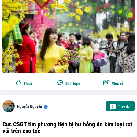
Thích
Bình luận
Chia sẻ
Theo dõi
0
Nguyễn Nguyễn
Cục CSGT tìm phương tiện bị hư hỏng do kim loại rơi
vãi trên cao tốc