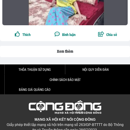
Thích
Bình luận
Chia sẻ
Xem thêm
THỎA THUẬN SỬ DỤNG
NỘI QUY DIỄN ĐÀN
CHÍNH SÁCH BẢO MẬT
BẢNG GIÁ QUẢNG CÁO
MẠNG XÃ HỘI KẾT NỐI CỘNG ĐỒNG
Giấy phép thiết lập mạng xã hội trên mạng số 263/GP-BTTTT do Bộ Thông