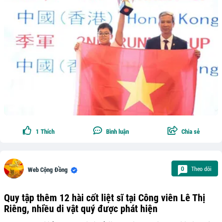
1
Thích
Bình luận
Chia sẻ
Theo dõi
0
Web Cộng Đồng
Quy tập thêm 12 hài cốt liệt sĩ tại Công viên Lê Thị
Riêng, nhiều di vật quý được phát hiện