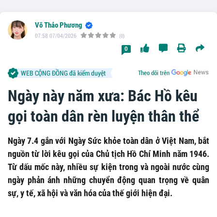
Võ Thảo Phương
07:58 07/04/2026
(0)
0
WEB CỘNG ĐỒNG đã kiểm duyệt
Theo dõi trên
Ngày này năm xưa: Bác Hồ kêu
gọi toàn dân rèn luyện thân thể
Ngày 7.4 gắn với Ngày Sức khỏe toàn dân ở Việt Nam, bắt
nguồn từ lời kêu gọi của Chủ tịch Hồ Chí Minh năm 1946.
Từ dấu mốc này, nhiều sự kiện trong và ngoài nước cùng
ngày phản ánh những chuyển động quan trọng về quân
sự, y tế, xã hội và văn hóa của thế giới hiện đại.