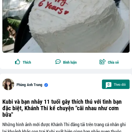
Thích
Bình luận
Chia sẻ
Theo dõi
0
Phùng Anh Trang
Kubi và bạn nhảy 11 tuổi gây thích thú với tình bạn
đặc biệt, Khánh Thi kể chuyện "cãi nhau như cơm
bữa"
Những hình ảnh mới được Khánh Thi đăng tải trên trang cá nhân ghi
lại khoảnh khắc con trai Kubi xuất hiện cùng bạn nhảy quen thuộc