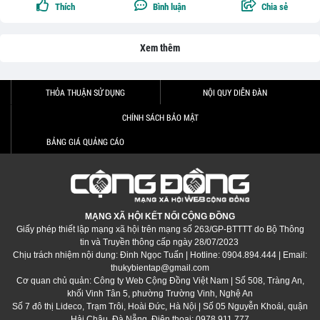
Thích
Bình luận
Chia sẻ
Xem thêm
THỎA THUẬN SỬ DỤNG
NỘI QUY DIỄN ĐÀN
CHÍNH SÁCH BẢO MẬT
BẢNG GIÁ QUẢNG CÁO
MẠNG XÃ HỘI KẾT NỐI CỘNG ĐỒNG
Giấy phép thiết lập mạng xã hội trên mạng số 263/GP-BTTTT do Bộ Thông
tin và Truyền thông cấp ngày 28/07/2023
Chịu trách nhiệm nội dung: Đinh Ngọc Tuấn | Hotline: 0904.894.444 | Email:
thukybientap@gmail.com
Cơ quan chủ quản: Công ty Web Cộng Đồng Việt Nam | Số 508, Tràng An,
khối Vinh Tân 5, phường Trường Vinh, Nghệ An
Số 7 đô thị Lideco, Trạm Trôi, Hoài Đức, Hà Nội | Số 05 Nguyễn Khoái, quận
Hải Châu, Đà Nẵng. Điện thoại: 0978.911.777