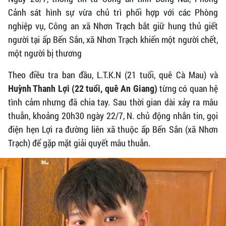
Cảnh sát hình sự vừa chủ trì phối hợp với các Phòng
nghiệp vụ, Công an xã Nhơn Trạch bắt giữ hung thủ giết
người tại ấp Bến Sắn, xã Nhơn Trạch khiến một người chết,
một người bị thương
Theo điều tra ban đầu, L.T.K.N (21 tuổi, quê Cà Mau) và
từng có quan hệ
Huỳnh Thanh Lợi (22 tuổi, quê An Giang)
tình cảm nhưng đã chia tay. Sau thời gian dài xảy ra mâu
thuẫn, khoảng 20h30 ngày 22/7, N. chủ động nhắn tin, gọi
điện hẹn Lợi ra đường liên xã thuộc ấp Bến Sắn (xã Nhơn
Trạch) để gặp mặt giải quyết mâu thuẫn.