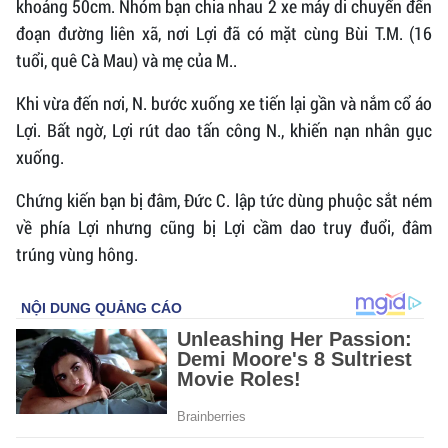
khoảng 50cm. Nhóm bạn chia nhau 2 xe máy di chuyển đến
đoạn đường liên xã, nơi Lợi đã có mặt cùng Bùi T.M. (16
tuổi, quê Cà Mau) và mẹ của M..
Khi vừa đến nơi, N. bước xuống xe tiến lại gần và nắm cổ áo
Lợi. Bất ngờ, Lợi rút dao tấn công N., khiến nạn nhân gục
xuống.
Chứng kiến bạn bị đâm, Đức C. lập tức dùng phuộc sắt ném
về phía Lợi nhưng cũng bị Lợi cầm dao truy đuổi, đâm
trúng vùng hông.