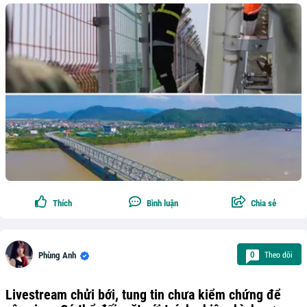
Thích
Bình luận
Chia sẻ
Theo dõi
0
Phùng Anh
Livestream chửi bới, tung tin chưa kiểm chứng để