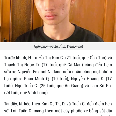
Nghi phạm vụ án. Ảnh: Vietnamnet
Trước khi đi, N. rủ Hồ Thị Kim C. (21 tuổi, quê Cần Thơ) và
Thạch Thị Ngọc Tr. (17 tuổi, quê Cà Mau) cùng đến tiệm
sửa xe Nguyễn Em, nơi N. đang ngồi nhậu cùng một nhóm
bạn gồm: Phan Minh Q. (19 tuổi), Nguyễn Hoàng Đ. (17
tuổi), Ngô Tuấn C. (25 tuổi, quê An Giang) và Lâm Sô Ph.
(24 tuổi, quê Vĩnh Long).
Tại đây, N. kéo theo Kim C., Tr., Đ. và Tuấn C. đến điểm hẹn
với Lợi. Tuấn C. mang theo một cây phuộc xe bằng sắt dài