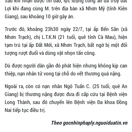
Sau khi nhận được tin báo, lực lượng công an đã truy bắt
Lợi khi đang cùng M. trên địa bàn xã Nhơn Mỹ (tỉnh Kiên
Giang), sau khoảng 10 giờ gây án.
Trước đó, khoảng 23h30 ngày 22/7, tại ấp Bến Sắn (xã
Nhơn Trạch), chị L.T.K.N (21 tuổi, quê tỉnh Cà Mau), hiện
tạm trú tại ấp Đất Mới, xã Nhơn Trạch, bất ngờ bị một đối
tượng rượt đuổi và dùng vật nhọn tấn công.
Dù được người dân gần đó phát hiện nhưng không kịp can
thiệp, nạn nhân tử vong tại chỗ do vết thương quá nặng.
Ngoài ra, còn có nạn nhân Ngô Tuấn C. (25 tuổi, quê An
Giang) bị thương nặng được đưa đi cấp cứu tại Bệnh viện
Long Thành, sau đó chuyển lên Bệnh viện Đa khoa Đồng
Nai tiếp tục điều trị.
Theo gocnhinphaply.nguoiduatin.vn