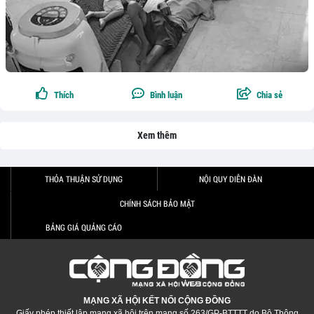
Thích
Bình luận
Chia sẻ
Xem thêm
THỎA THUẬN SỬ DỤNG
NỘI QUY DIỄN ĐÀN
CHÍNH SÁCH BẢO MẬT
BẢNG GIÁ QUẢNG CÁO
MẠNG XÃ HỘI KẾT NỐI CỘNG ĐỒNG
Giấy phép thiết lập mạng xã hội trên mạng số 263/GP-BTTTT do Bộ Thông