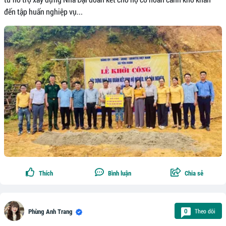
đến tập huấn nghiệp vụ...
Thích
Bình luận
Chia sẻ
Theo dõi
0
Phùng Anh Trang