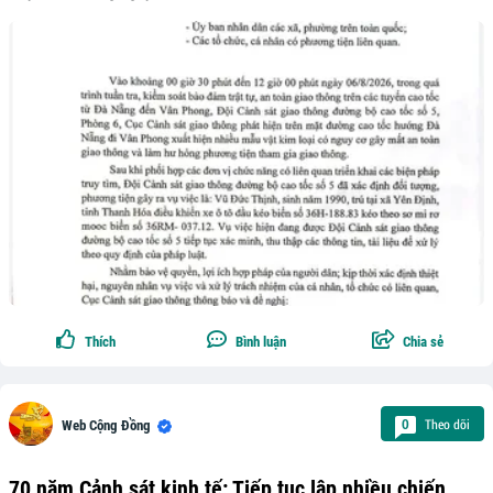
Thích
Bình luận
Chia sẻ
Theo dõi
0
Web Cộng Đồng
70 năm Cảnh sát kinh tế: Tiếp tục lập nhiều chiến