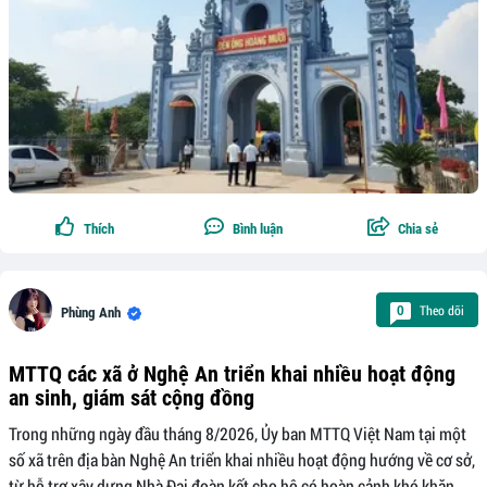
Thích
Bình luận
Chia sẻ
Theo dõi
0
Phùng Anh
MTTQ các xã ở Nghệ An triển khai nhiều hoạt động
an sinh, giám sát cộng đồng
Trong những ngày đầu tháng 8/2026, Ủy ban MTTQ Việt Nam tại một
số xã trên địa bàn Nghệ An triển khai nhiều hoạt động hướng về cơ sở,
từ hỗ trợ xây dựng Nhà Đại đoàn kết cho hộ có hoàn cảnh khó khăn