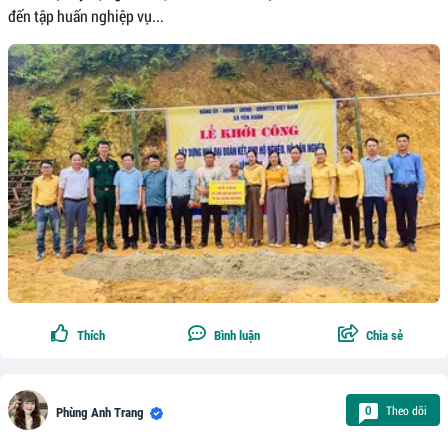
đến tập huấn nghiệp vụ...
Thích
Bình luận
Chia sẻ
Theo dõi
0
Phùng Anh Trang