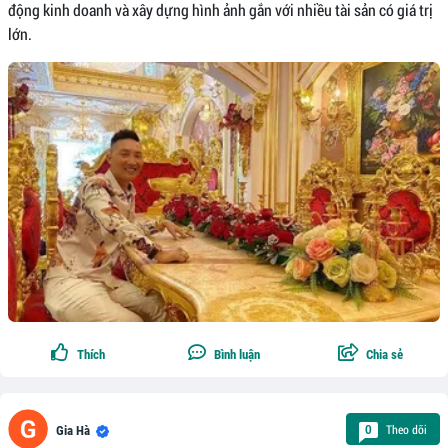
động kinh doanh và xây dựng hình ảnh gắn với nhiều tài sản có giá trị
lớn.
Thích
Bình luận
Chia sẻ
Theo dõi
0
Gia Hà