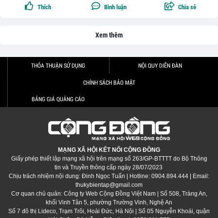
Thích
Bình luận
Chia sẻ
Xem thêm
THỎA THUẬN SỬ DỤNG
NỘI QUY DIỄN ĐÀN
CHÍNH SÁCH BẢO MẬT
BẢNG GIÁ QUẢNG CÁO
MẠNG XÃ HỘI KẾT NỐI CỘNG ĐỒNG
Giấy phép thiết lập mạng xã hội trên mạng số 263/GP-BTTTT do Bộ Thông
tin và Truyền thông cấp ngày 28/07/2023
Chịu trách nhiệm nội dung: Đinh Ngọc Tuấn | Hotline: 0904.894.444 | Email:
thukybientap@gmail.com
Cơ quan chủ quản: Công ty Web Cộng Đồng Việt Nam | Số 508, Tràng An,
khối Vinh Tân 5, phường Trường Vinh, Nghệ An
Số 7 đô thị Lideco, Trạm Trôi, Hoài Đức, Hà Nội | Số 05 Nguyễn Khoái, quận