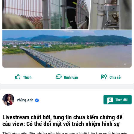
Thích
Bình luận
Chia sẻ
Theo dõi
0
Phùng Anh
Livestream chửi bới, tung tin chưa kiểm chứng để
câu view: Có thể đối mặt với trách nhiệm hình sự
Thời gian gần đây, nhiều nền tảng mạng xã hội liên tục xuất hiện các