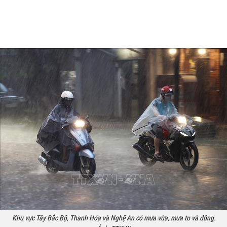
Khu vực Tây Bắc Bộ, Thanh Hóa và Nghệ An có mưa vừa, mưa to và dông.