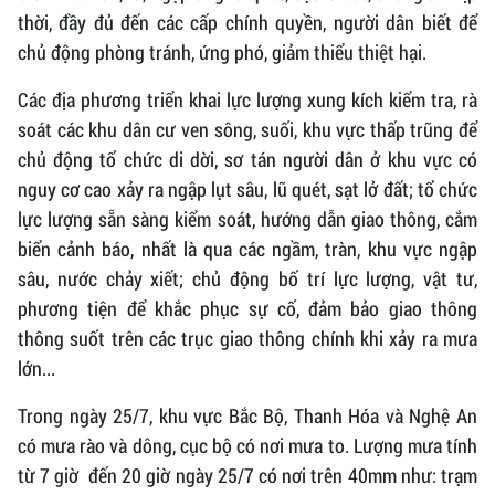
thời, đầy đủ đến các cấp chính quyền, người dân biết để
chủ động phòng tránh, ứng phó, giảm thiểu thiệt hại.
Các địa phương triển khai lực lượng xung kích kiểm tra, rà
soát các khu dân cư ven sông, suối, khu vực thấp trũng để
chủ động tổ chức di dời, sơ tán người dân ở khu vực có
nguy cơ cao xảy ra ngập lụt sâu, lũ quét, sạt lở đất; tổ chức
lực lượng sẵn sàng kiểm soát, hướng dẫn giao thông, cắm
biển cảnh báo, nhất là qua các ngầm, tràn, khu vực ngập
sâu, nước chảy xiết; chủ động bố trí lực lượng, vật tư,
phương tiện để khắc phục sự cố, đảm bảo giao thông
thông suốt trên các trục giao thông chính khi xảy ra mưa
lớn...
Trong ngày 25/7, khu vực Bắc Bộ, Thanh Hóa và Nghệ An
có mưa rào và dông, cục bộ có nơi mưa to. Lượng mưa tính
từ 7 giờ đến 20 giờ ngày 25/7 có nơi trên 40mm như: trạm