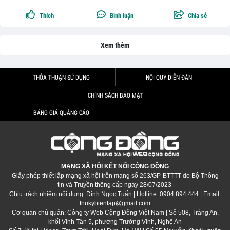
Thích
Bình luận
Chia sẻ
Xem thêm
THỎA THUẬN SỬ DỤNG
NỘI QUY DIỄN ĐÀN
CHÍNH SÁCH BẢO MẬT
BẢNG GIÁ QUẢNG CÁO
MẠNG XÃ HỘI KẾT NỐI CỘNG ĐỒNG
Giấy phép thiết lập mạng xã hội trên mạng số 263/GP-BTTTT do Bộ Thông
tin và Truyền thông cấp ngày 28/07/2023
Chịu trách nhiệm nội dung: Đinh Ngọc Tuấn | Hotline: 0904.894.444 | Email:
thukybientap@gmail.com
Cơ quan chủ quản: Công ty Web Cộng Đồng Việt Nam | Số 508, Tràng An,
khối Vinh Tân 5, phường Trường Vinh, Nghệ An