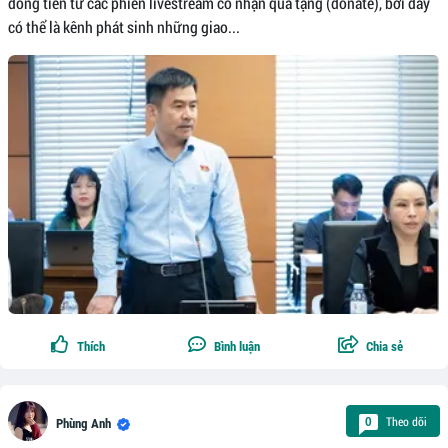
dòng tiền từ các phiên livestream có nhận quà tặng (donate), bởi đây
có thể là kênh phát sinh những giao...
Thích
Bình luận
Chia sẻ
Theo dõi
0
Phùng Anh