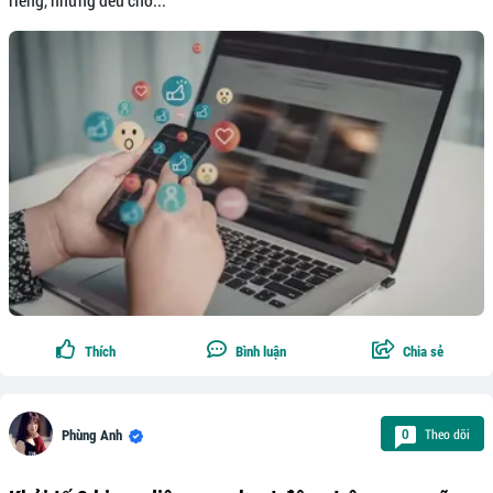
Thích
Bình luận
Chia sẻ
Theo dõi
0
Phùng Anh