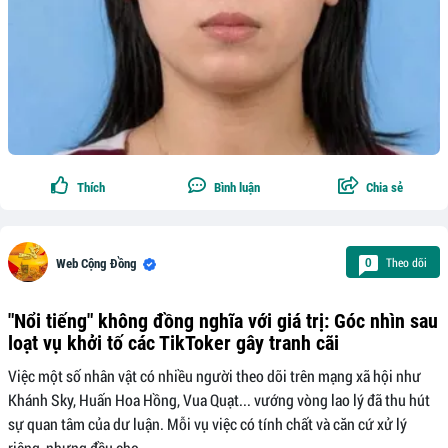
Thích
Bình luận
Chia sẻ
Theo dõi
0
Web Cộng Đồng
"Nổi tiếng" không đồng nghĩa với giá trị: Góc nhìn sau
loạt vụ khởi tố các TikToker gây tranh cãi
Việc một số nhân vật có nhiều người theo dõi trên mạng xã hội như
Khánh Sky, Huấn Hoa Hồng, Vua Quạt... vướng vòng lao lý đã thu hút
sự quan tâm của dư luận. Mỗi vụ việc có tính chất và căn cứ xử lý
riêng, nhưng đều cho...