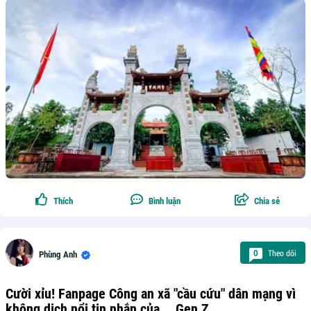
Thích
Bình luận
Chia sẻ
Theo dõi
0
Phùng Anh
Cười xỉu! Fanpage Công an xã "cầu cứu" dân mạng vì
không dịch nổi tin nhắn của... Gen Z