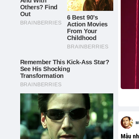
M
Mẫu nhí