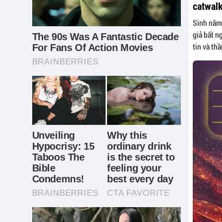
catwal
Sinh năm 
giả bất n
tin và thầ