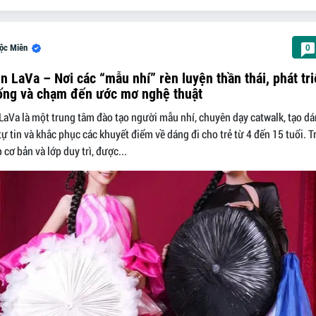
ộc Miên
0
n LaVa – Nơi các “mẫu nhí” rèn luyện thần thái, phát tr
ống và chạm đến ước mơ nghệ thuật
LaVa là một trung tâm đào tạo người mẫu nhí, chuyên dạy catwalk, tạo dá
tự tin và khắc phục các khuyết điểm về dáng đi cho trẻ từ 4 đến 15 tuổi. 
 cơ bản và lớp duy trì, được...