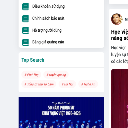
Điều khoản sử dụng
Chính sách bảo mật
M
Hỗ trợ người dùng
Học việ
năng s
Bảng giá quảng cáo
Học viện 
luyện sự 
Top Search
có các lớp
# Phú Thọ
# tuyên quang
# Tổng Bí thư Tô Lâm
# Hà Nội
# Nghệ An