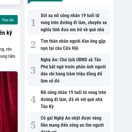
Xót xa nữ công nhân 19 tuổi tử
Theo dõi
vong trên đường đi làm, chuyến xe
nghĩa tình đưa em trở về quê nhà
iển kỹ
Tìm thân nhân người đàn ông gặp
nạn tại cầu Cửa Hội
ng, rèn
Trung tâm
Nghệ An: Chủ tịch UBND xã Tân
Phú bất ngờ trước phản ánh người
dân chi hàng trăm triệu đồng để
làm sổ đỏ
Nữ công nhân 19 tuổi tử vong trên
đường đi làm, đã về với quê nhà
Tân Kỳ
Cô gái Nghệ An nhặt được vàng
liền mang đến công an tìm người