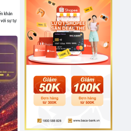
ến khán
 với sự tự