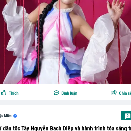
Thích
Bình luận
Chia s
ộc Miên
0
 dân tộc Tày Nguyễn Bạch Diệp và hành trình tỏa sáng t