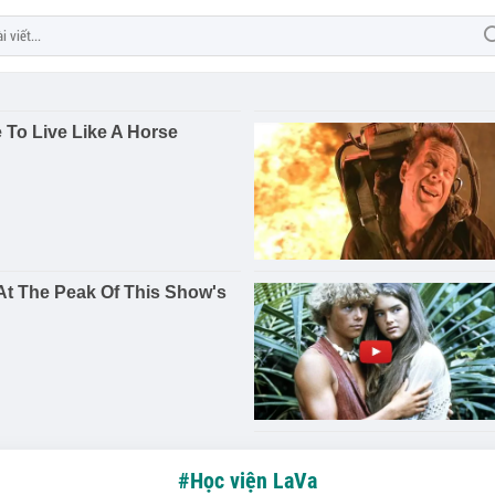
#Học viện LaVa