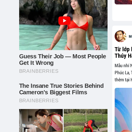
M
Từ lớp 
Thúy H
Mẫu nhí N
Phúc La, 
thêm tại 