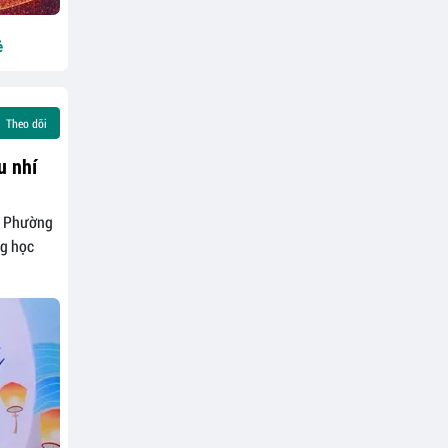
ẻ
Theo dõi
u nhí
, Phường
ng học