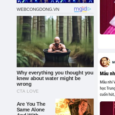
M
Mẫu nhí
Mẫu nhí V
học Trung
cuốn hút, 