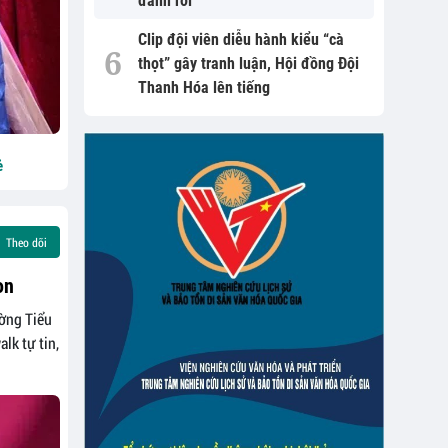
đánh rơi
Clip đội viên diễu hành kiểu “cà
thọt” gây tranh luận, Hội đồng Đội
Thanh Hóa lên tiếng
ẻ
Theo dõi
on
ường Tiểu
lk tự tin,