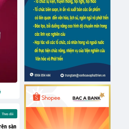
ẻ
Theo dõi
rên sàn