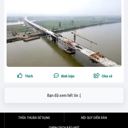
Thích
Bình luận
Chia sẻ
Bạn đã xem hết tin :(
THỎA THUẬN SỬ DỤNG
NỘI QUY DIỄN ĐÀN
CHÍNH SÁCH BẢO MẬT