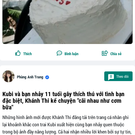
Thích
Bình luận
Chia sẻ
Theo dõi
0
Phùng Anh Trang
Kubi và bạn nhảy 11 tuổi gây thích thú với tình bạn
đặc biệt, Khánh Thi kể chuyện "cãi nhau như cơm
bữa"
Những hình ảnh mới được Khánh Thi đăng tải trên trang cá nhân ghi
lại khoảnh khắc con trai Kubi xuất hiện cùng bạn nhảy quen thuộc
trong bộ ảnh đầy năng lượng. Cả hai nhận nhiều lời khen bởi sự tự tin,