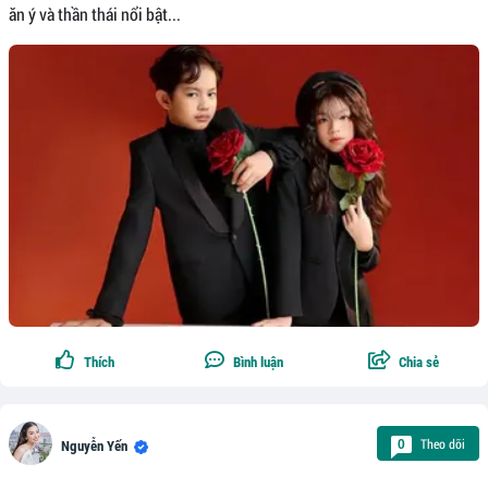
ăn ý và thần thái nổi bật...
Thích
Bình luận
Chia sẻ
Theo dõi
0
Nguyễn Yến