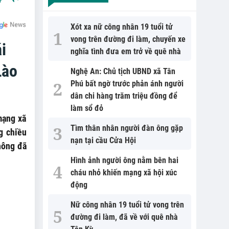
Xót xa nữ công nhân 19 tuổi tử
vong trên đường đi làm, chuyến xe
i
nghĩa tình đưa em trở về quê nhà
Lào
Nghệ An: Chủ tịch UBND xã Tân
Phú bất ngờ trước phản ánh người
dân chi hàng trăm triệu đồng để
làm sổ đỏ
mạng xã
Tìm thân nhân người đàn ông gặp
g chiều
nạn tại cầu Cửa Hội
thông đã
Hình ảnh người ông nằm bên hai
cháu nhỏ khiến mạng xã hội xúc
động
Nữ công nhân 19 tuổi tử vong trên
đường đi làm, đã về với quê nhà