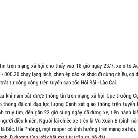
in trên mạng xã hội cho thấy vào 18 giờ ngày 23/7, xe ô tô A
- 000.26 chạy lạng lách, chèn ép các xe khác đi cùng chiều, có 
 trật tự công cộng trên tuyến cao tốc Nội Bài - Lào Cai.
au khi nắm bắt được thông tin trên mạng xã hội, Cục trưởng C
ao thông đã chỉ đạo lực lượng Cảnh sát giao thông trên tuyến 
h truy tìm, đến gần 22 giờ cùng ngày đã dừng xe, tiến hành k
 người điều khiển. Người lái chiếc xe trên là Vũ Xuân B (sinh n
 Hà Bắc, Hải Phòng), một rapper có ảnh hưởng trên mạng xã hội.
anh, B dương tính với chất ma túy (cần sa, bồ đà).