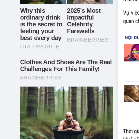
Vụ việ
quan ch
Thời gi