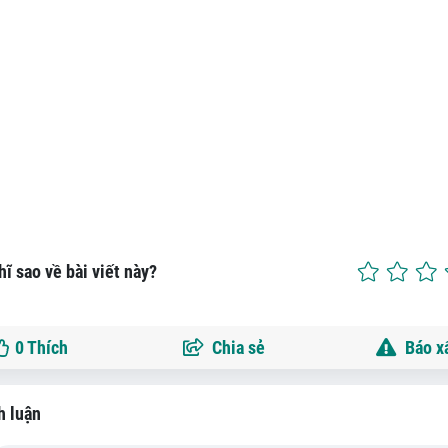
ĩ sao về bài viết này?
0
Thích
Chia sẻ
Báo x
h luận