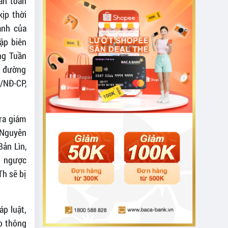
 an toàn
ịp thời
ánh của
ập biên
ng Tuần
n đường
/NĐ-CP,
ra giám
i Nguyên
Bản Lìn,
đi ngược
Th sẽ bị
p luật,
ao thông