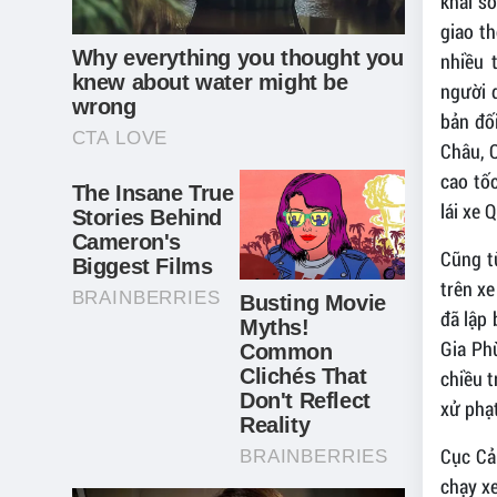
khai số
giao t
nhiều 
người 
bản đố
Châu, 
cao tố
lái xe 
Cũng t
trên xe
đã lập 
Gia Phù
chiều t
xử phạt
Cục Cả
chạy xe