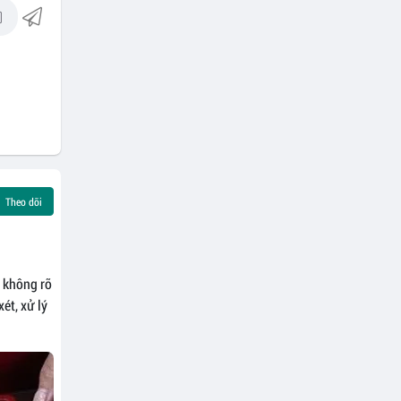
Theo dõi
u không rõ
ét, xử lý