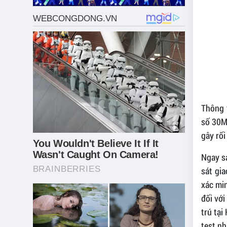
Thông t
số 30M 
gây rối
Ngay s
sát gi
xác min
đối với
trú tại
test nh