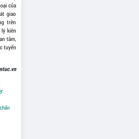
oại của
át giao
ng trên
lý kiên
an tâm,
ác tuyến
ntuc.vn
t
y:
 chấn