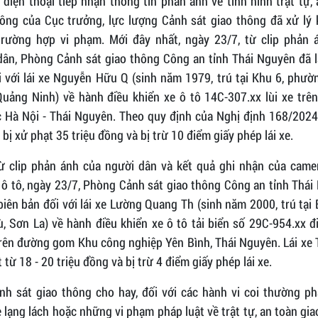
 điện thoại tiếp nhận thông tin phản ánh về tình hình trật tự,
hông của Cục trưởng, lực lượng Cảnh sát giao thông đã xử lý k
trường hợp vi phạm. Mới đây nhất, ngày 23/7, từ clip phản 
dân, Phòng Cảnh sát giao thông Công an tỉnh Thái Nguyên đã l
i với lái xe Nguyễn Hữu Q (sinh năm 1979, trú tại Khu 6, phườ
Quảng Ninh) về hành điều khiển xe ô tô 14C-307.xx lùi xe trê
c Hà Nội - Thái Nguyên. Theo quy định của Nghị định 168/2024
Q bị xử phạt 35 triệu đồng và bị trừ 10 điểm giấy phép lái xe.
ừ clip phản ánh của người dân và kết quả ghi nhận của came
 ô tô, ngày 23/7, Phòng Cảnh sát giao thông Công an tỉnh Thá
biên bản đối với lái xe Lường Quang Th (sinh năm 2000, trú tại 
, Sơn La) về hành điều khiển xe ô tô tải biển số 29C-954.xx 
rên đường gom Khu công nghiệp Yên Bình, Thái Nguyên. Lái xe 
 từ 18 - 20 triệu đồng và bị trừ 4 điểm giấy phép lái xe.
nh sát giao thông cho hay, đối với các hành vi coi thường phá
 lạng lách hoặc những vi phạm pháp luật về trật tự, an toàn gi