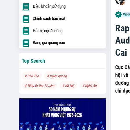
Điều khoản sử dụng
WEB
Chính sách bảo mật
Rap
Hỗ trợ người dùng
Audi
Bảng giá quảng cáo
Cai
Top Search
Cục Cả
hội về
# Phú Thọ
# tuyên quang
đường t
# Tổng Bí thư Tô Lâm
# Hà Nội
# Nghệ An
chỉ đạo