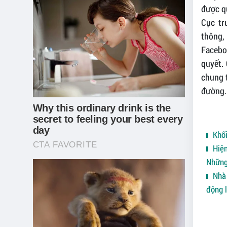
được q
Cục tr
thông,
Facebo
quyết.
chung t
đường.
Khối
Hiện
Những
Nhà 
động 