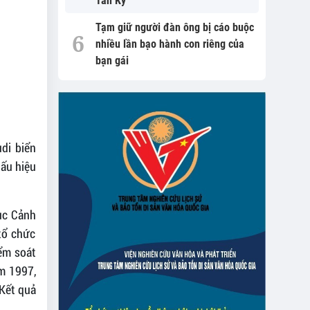
Tân Kỳ
Tạm giữ người đàn ông bị cáo buộc
nhiều lần bạo hành con riêng của
bạn gái
udi biển
dấu hiệu
ục Cảnh
tổ chức
iểm soát
ăm 1997,
 Kết quả