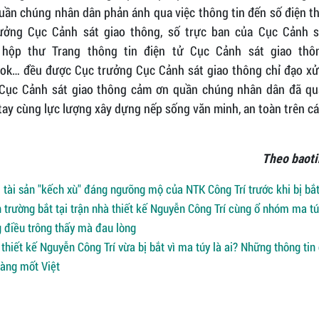
uần chúng nhân dân phản ánh qua việc thông tin đến số điện th
ưởng Cục Cảnh sát giao thông, số trực ban của Cục Cảnh s
 hộp thư Trang thông tin điện tử Cục Cảnh sát giao thô
ok… đều được Cục trưởng Cục Cảnh sát giao thông chỉ đạo xử 
 Cục Cảnh sát giao thông cảm ơn quần chúng nhân dân đã qu
ay cùng lực lượng xây dựng nếp sống văn minh, an toàn trên c
Theo baoti
 tài sản "kếch xù" đáng ngưỡng mộ của NTK Công Trí trước khi bị bắ
 trường bắt tại trận nhà thiết kế Nguyễn Công Trí cùng ổ nhóm ma tú
 điều trông thấy mà đau lòng
thiết kế Nguyễn Công Trí vừa bị bắt vì ma túy là ai? Những thông tin
làng mốt Việt