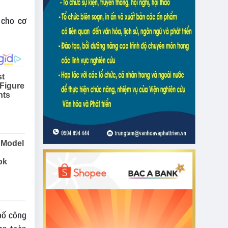
 cho cơ
 bố công