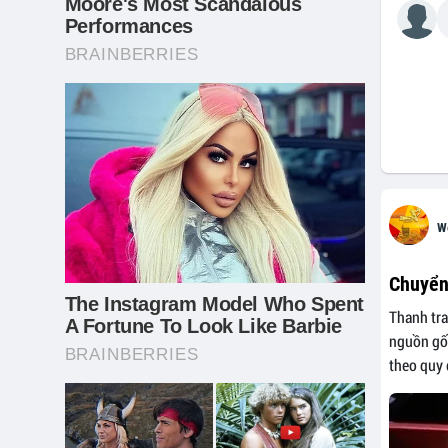
W
Chuyển
Thanh tra
nguồn gốc
theo quy 