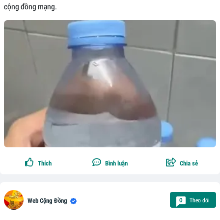
cộng đồng mạng.
Thích
Bình luận
Chia sẻ
Theo dõi
0
Web Cộng Đồng