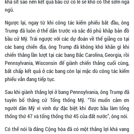
khá sít sao nên kết quả bầu cử có lẽ sẽ khó có thể sớm ngã
ngũ.
Ngược lại, ngay từ khi công tác kiểm phiếu bắt đầu, ông
Trump đã luôn ở thế dẫn trước và sắc đỏ phủ khắp bản đồ
bầu cử Mỹ. Trái ngược với các dự đoán về thế giằng co tại
các bang chiến địa, ông Trump đã không khó khăn gì khi
chiến thắng lần lượt tại các bang Bắc Carolina, Georgia, rồi
Pennsylvania, Wisconsin để giành chiến thắng cuối cùng,
bất chấp kết quả ở các bang còn lại mặc dù công tác kiểm
phiếu vẫn đang tiếp tục.
Sau khi giành thắng lợi ở bang Pennsylvania, ông Trump đã
tuyên bố thắng cử Tổng thống Mỹ. “Tôi muốn cảm ơn
người dân Mỹ vì vinh dự đặc biệt khi được bầu làm tổng
thống thứ 47 và tổng thống thứ 45 của đất nước”, ông nói.
Có thể nói là đảng Cộng hòa đã có một thắng lợi khá vang