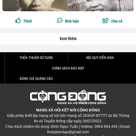
Thích
Bình luận
Chia sẻ
Xem thêm
THỎA THUẬN SỬ DỤNG
NỘI QUY DIỄN ĐÀN
CHÍNH SÁCH BẢO MẬT
BẢNG GIÁ QUẢNG CÁO
MẠNG XÃ HỘI KẾT NỐI CỘNG ĐỒNG
Giấy phép thiết lập mạng xã hội trên mạng số 263/GP-BTTTT do Bộ Thông
tin và Truyền thông cấp ngày 28/07/2023
Chịu trách nhiệm nội dung: Đinh Ngọc Tuấn | Hotline: 0904.894.444 | Email:
thukybientap@gmail.com