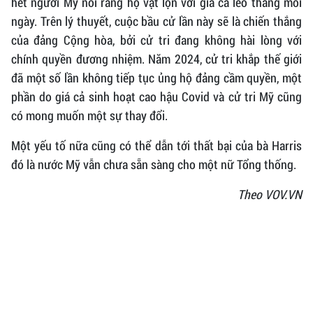
hết người Mỹ nói rằng họ vật lộn với giá cả leo thang mỗi
ngày. Trên lý thuyết, cuộc bầu cử lần này sẽ là chiến thắng
của đảng Cộng hòa, bởi cử tri đang không hài lòng với
chính quyền đương nhiệm. Năm 2024, cử tri khắp thế giới
đã một số lần không tiếp tục ủng hộ đảng cầm quyền, một
phần do giá cả sinh hoạt cao hậu Covid và cử tri Mỹ cũng
có mong muốn một sự thay đổi.
Một yếu tố nữa cũng có thể dẫn tới thất bại của bà Harris
đó là nước Mỹ vẫn chưa sẵn sàng cho một nữ Tổng thống.
Theo VOV.VN