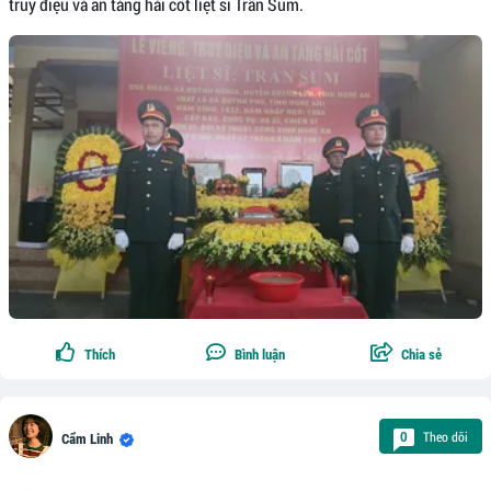
truy điệu và an táng hài cốt liệt sĩ Trần Sum.
Thích
Bình luận
Chia sẻ
Theo dõi
0
Cẩm Linh