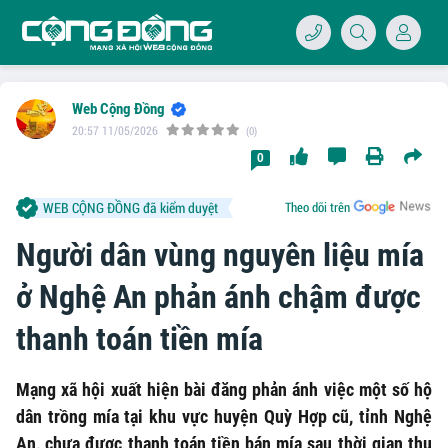
Web Cộng Đồng
20:57 11/05/2026
(0)
0
4/07/LOGO-
WEB CỘNG ĐỒNG đã kiểm duyệt
Theo dõi trên
Người dân vùng nguyên liệu mía
ở Nghệ An phản ánh chậm được
thanh toán tiền mía
Mạng xã hội xuất hiện bài đăng phản ánh việc một số hộ
dân trồng mía tại khu vực huyện Quỳ Hợp cũ, tỉnh Nghệ
An, chưa được thanh toán tiền bán mía sau thời gian thu